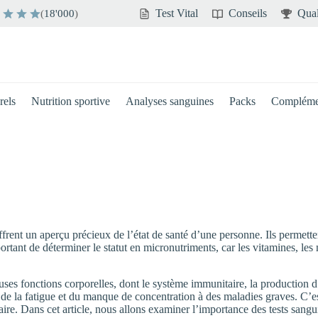
Test Vital
Conseils
Qual
(
18'000
)
rels
Nutrition sportive
Analyses sanguines
Packs
Compléme
rent un aperçu précieux de l’état de santé d’une personne. Ils permettent
portant de déterminer le statut en micronutriments, car les vitamines, les
s fonctions corporelles, dont le système immunitaire, la production d’é
e la fatigue et du manque de concentration à des maladies graves. C’est 
aire. Dans cet article, nous allons examiner l’importance des tests sang