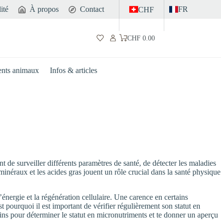
ité
À propos
Contact
FR
CHF
CHF
0.00
Panier
d’achat
nts animaux
Infos & articles
 de surveiller différents paramètres de santé, de détecter les maladies
 minéraux et les acides gras jouent un rôle crucial dans la santé physique
nergie et la régénération cellulaire. Une carence en certains
pourquoi il est important de vérifier régulièrement son statut en
uins pour déterminer le statut en micronutriments et te donner un aperçu