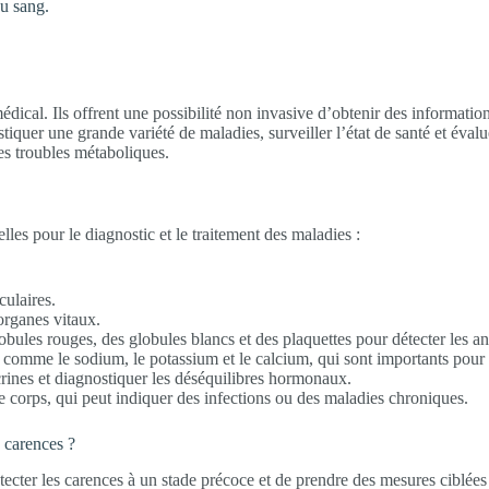
du sang.
dical. Ils offrent une possibilité non invasive d’obtenir des informatio
iquer une grande variété de maladies, surveiller l’état de santé et évalu
 les troubles métaboliques.
les pour le diagnostic et le traitement des maladies :
culaires.
organes vitaux.
bules rouges, des globules blancs et des plaquettes pour détecter les ané
es comme le sodium, le potassium et le calcium, qui sont importants pou
crines et diagnostiquer les déséquilibres hormonaux.
le corps, qui peut indiquer des infections ou des maladies chroniques.
s carences ?
étecter les carences à un stade précoce et de prendre des mesures ciblées