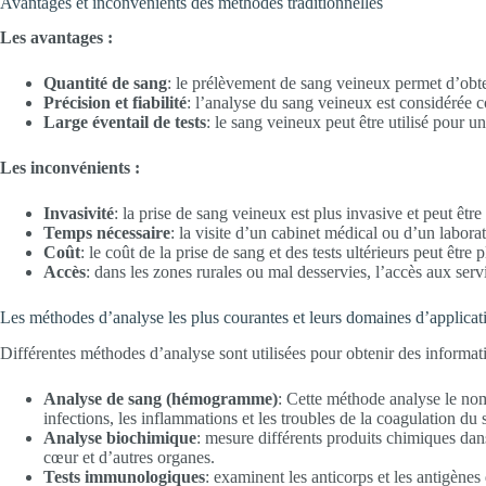
Avantages et inconvénients des méthodes traditionnelles
Les avantages :
Quantité de sang
: le prélèvement de sang veineux permet d’obten
Précision et fiabilité
: l’analyse du sang veineux est considérée c
Large éventail de tests
: le sang veineux peut être utilisé pour 
Les inconvénients :
Invasivité
: la prise de sang veineux est plus invasive et peut êtr
Temps nécessaire
: la visite d’un cabinet médical ou d’un labora
Coût
: le coût de la prise de sang et des tests ultérieurs peut êtr
Accès
: dans les zones rurales ou mal desservies, l’accès aux serv
Les méthodes d’analyse les plus courantes et leurs domaines d’applicat
Différentes méthodes d’analyse sont utilisées pour obtenir des informat
Analyse de sang (hémogramme)
: Cette méthode analyse le nomb
infections, les inflammations et les troubles de la coagulation du 
Analyse biochimique
: mesure différents produits chimiques dans 
cœur et d’autres organes.
Tests immunologiques
: examinent les anticorps et les antigène