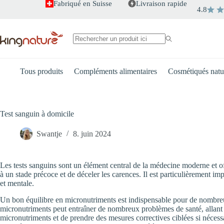
Passer
Fabriqué en Suisse
Livraison rapide
4.8
au
contenu
Aucun
résultat
Tous produits
Compléments alimentaires
Cosmétiqués natu
Test sanguin à domicile
Swantje
8. juin 2024
Les tests sanguins sont un élément central de la médecine moderne et off
à un stade précoce et de déceler les carences. Il est particulièrement im
et mentale.
Un bon équilibre en micronutriments est indispensable pour de nombreuse
micronutriments peut entraîner de nombreux problèmes de santé, allant d
micronutriments et de prendre des mesures correctives ciblées si nécess