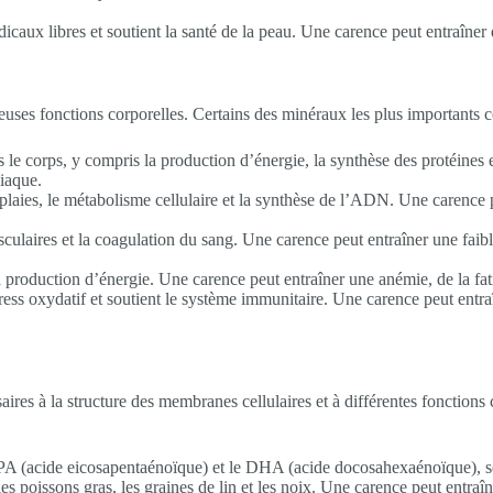
dicaux libres et soutient la santé de la peau. Une carence peut entraîne
uses fonctions corporelles. Certains des minéraux les plus importants
s le corps, y compris la production d’énergie, la synthèse des protéines
diaque.
s plaies, le métabolisme cellulaire et la synthèse de l’ADN. Une carence 
usculaires et la coagulation du sang. Une carence peut entraîner une fai
la production d’énergie. Une carence peut entraîner une anémie, de la fa
stress oxydatif et soutient le système immunitaire. Une carence peut ent
aires à la structure des membranes cellulaires et à différentes fonctions
PA (acide eicosapentaénoïque) et le DHA (acide docosahexaénoïque), sont
es poissons gras, les graines de lin et les noix. Une carence peut entraî