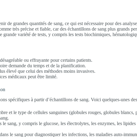
ir de grandes quantités de sang, ce qui est nécessaire pour des analyses
omme très précise et fiable, car des échantillons de sang plus grands pe
une grande variété de tests, y compris les tests biochimiques, hématolog
e désagréable ou effrayante pour certains patients.
toire demande du temps et de la planification.
e plus élevé que celui des méthodes moins invasives.
ices médicaux peut être limité.
ion
ions spécifiques à partir d’échantillons de sang. Voici quelques-unes de
re et le type de cellules sanguines (globules rouges, globules blancs, pla
sang.
le sang, y compris le glucose, les électrolytes, les enzymes, les lipides et
s dans le sang pour diagnostiquer les infections, les maladies auto-immu