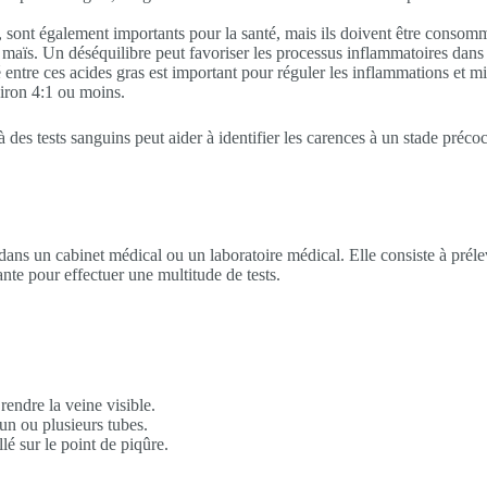
e, sont également importants pour la santé, mais ils doivent être consom
 maïs. Un déséquilibre peut favoriser les processus inflammatoires dans 
é entre ces acides gras est important pour réguler les inflammations et m
viron 4:1 ou moins.
 des tests sanguins peut aider à identifier les carences à un stade préco
ans un cabinet médical ou un laboratoire médical. Elle consiste à préle
nte pour effectuer une multitude de tests.
endre la veine visible.
 un ou plusieurs tubes.
lé sur le point de piqûre.