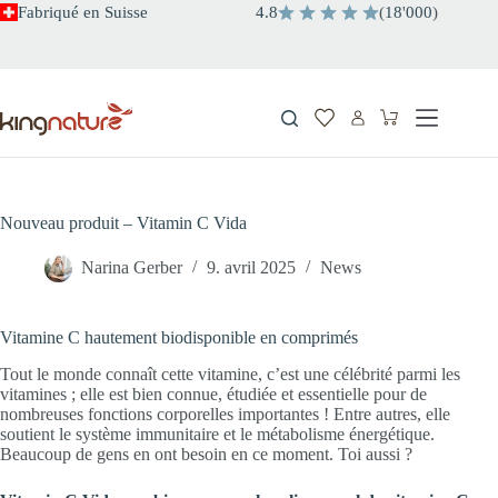
Passer
Fabriqué en Suisse
4.8
(
18
'
000
)
au
contenu
Panier
d’achat
Nouveau produit – Vitamin C Vida
Narina Gerber
9. avril 2025
News
Vitamine C hautement biodisponible en comprimés
Tout le monde connaît cette vitamine, c’est une célébrité parmi les
vitamines ; elle est bien connue, étudiée et essentielle pour de
nombreuses fonctions corporelles importantes ! Entre autres, elle
soutient le système immunitaire et le métabolisme énergétique.
Beaucoup de gens en ont besoin en ce moment. Toi aussi ?