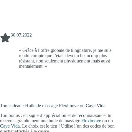
30.07.2022
05
« Grâce à l’offre globale de kingnature, je me suis
rendu compte que j’étais devenu beaucoup plus
résistant, non seulement physiquement mais aussi
mentalement. »
Ton cadeau : Huile de massage Fleximove ou Caye Vida
Ton bonus : en signe d’appréciation et de reconnaissance, tu
recevras gratuitement une huile de massage
Fleximove
ou un
Caye Vida
. Le choix est le tien ! Utilise l’un des codes de bon
d’achat affichés à la caisse.