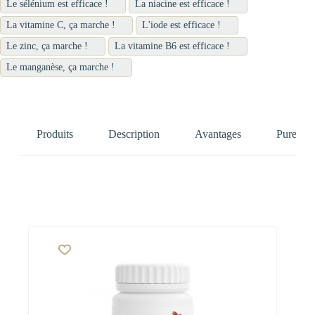
Le sélénium est efficace !
La niacine est efficace !
La vitamine C, ça marche !
L'iode est efficace !
Le zinc, ça marche !
La vitamine B6 est efficace !
Le manganèse, ça marche !
Produits
Description
Avantages
Pure Nat