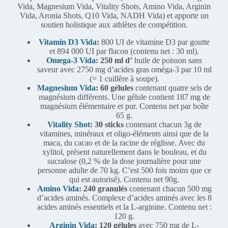
Vida, Magnesium Vida, Vitality Shots, Amino Vida, Arginin
Vida, Aronia Shots, Q10 Vida, NADH Vida) et apporte un
soutien holistique aux athlètes de compétition.
Vitamin D3 Vida
:
800 UI de vitamine D3 par goutte
et 894 000 UI par flacon (contenu net : 30 ml).
Omega-3 Vida
:
250 ml d’
huile de poisson sans
saveur avec 2750 mg d’acides gras oméga-3 par 10 ml
(= 1 cuillère à soupe).
Magnesium Vida
: 60 gélules
contenant quatre sels de
magnésium différents. Une gélule contient 187 mg de
magnésium élémentaire et pur. Contenu net par boîte
65 g.
Vitality Shot
: 30 sticks
contenant chacun 3g de
vitamines, minéraux et oligo-éléments ainsi que de la
maca, du cacao et de la racine de réglisse. Avec du
xylitol, présent naturellement dans le bouleau, et du
sucralose (0,2 % de la dose journalière pour une
personne adulte de 70 kg. C’est 500 fois moins que ce
qui est autorisé). Contenu net 90g.
Amino Vida
: 240 granulés
contenant chacun 500 mg
d’acides aminés. Complexe d’acides aminés avec les 8
acides aminés essentiels et la L-arginine. Contenu net :
120 g.
Arginin Vida
: 120 gélules
avec 750 mg de L-