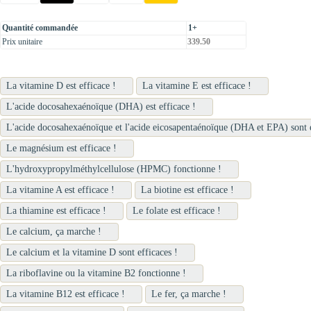
Quantité commandée
1+
Prix unitaire
339.50
La vitamine D est efficace !
La vitamine E est efficace !
L'acide docosahexaénoïque (DHA) est efficace !
L'acide docosahexaénoïque et l'acide eicosapentaénoïque (DHA et EPA) sont e
Le magnésium est efficace !
L'hydroxypropylméthylcellulose (HPMC) fonctionne !
La vitamine A est efficace !
La biotine est efficace !
La thiamine est efficace !
Le folate est efficace !
Le calcium, ça marche !
Le calcium et la vitamine D sont efficaces !
La riboflavine ou la vitamine B2 fonctionne !
La vitamine B12 est efficace !
Le fer, ça marche !