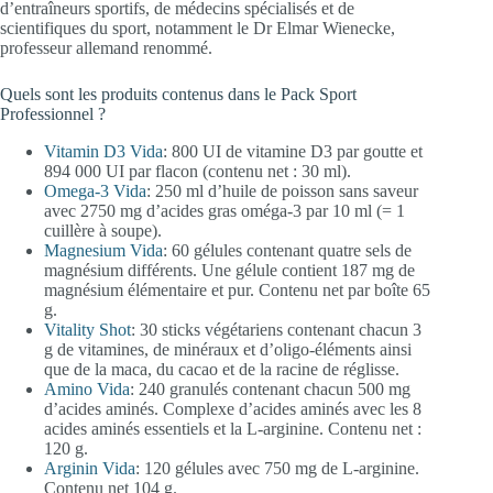
d’entraîneurs sportifs, de médecins spécialisés et de
scientifiques du sport, notamment le Dr Elmar Wienecke,
professeur allemand renommé.
Quels sont les produits contenus dans le Pack Sport
Professionnel ?
Vitamin D3 Vida
: 800 UI de vitamine D3 par goutte et
894 000 UI par flacon (contenu net : 30 ml).
Omega-3 Vida
: 250 ml d’huile de poisson sans saveur
avec 2750 mg d’acides gras oméga-3 par 10 ml (= 1
cuillère à soupe).
Magnesium Vida
: 60 gélules contenant quatre sels de
magnésium différents. Une gélule contient 187 mg de
magnésium élémentaire et pur. Contenu net par boîte 65
g.
Vitality Shot
: 30 sticks végétariens contenant chacun 3
g de vitamines, de minéraux et d’oligo-éléments ainsi
que de la maca, du cacao et de la racine de réglisse.
Amino Vida
: 240 granulés contenant chacun 500 mg
d’acides aminés. Complexe d’acides aminés avec les 8
acides aminés essentiels et la L-arginine. Contenu net :
120 g.
Arginin Vida
: 120 gélules avec 750 mg de L-arginine.
Contenu net 104 g.