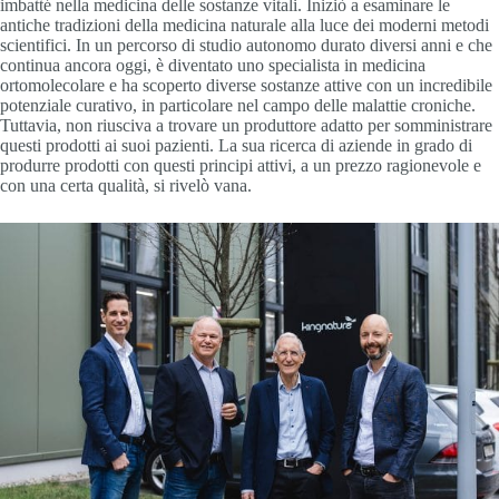
imbatté nella medicina delle sostanze vitali. Iniziò a esaminare le
antiche tradizioni della medicina naturale alla luce dei moderni metodi
scientifici. In un percorso di studio autonomo durato diversi anni e che
continua ancora oggi, è diventato uno specialista in medicina
ortomolecolare e ha scoperto diverse sostanze attive con un incredibile
potenziale curativo, in particolare nel campo delle malattie croniche.
Tuttavia, non riusciva a trovare un produttore adatto per somministrare
questi prodotti ai suoi pazienti. La sua ricerca di aziende in grado di
produrre prodotti con questi principi attivi, a un prezzo ragionevole e
con una certa qualità, si rivelò vana.