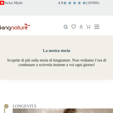
Salta
Swiss Made
4.8
(
18
'
000
)
al
contenuto
Carrello
La nostra storia
Scoprite di più sulla storia di kingnature. Non vediamo l’ora di
continuare a scriverla insieme a voi ogni giorno!
LONGEVITÀ