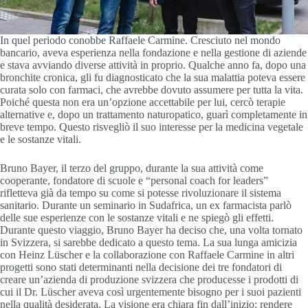
In quel periodo conobbe Raffaele Carmine. Cresciuto nel mondo
bancario, aveva esperienza nella fondazione e nella gestione di aziende
e stava avviando diverse attività in proprio. Qualche anno fa, dopo una
bronchite cronica, gli fu diagnosticato che la sua malattia poteva essere
curata solo con farmaci, che avrebbe dovuto assumere per tutta la vita.
Poiché questa non era un’opzione accettabile per lui, cercò terapie
alternative e, dopo un trattamento naturopatico, guarì completamente in
breve tempo. Questo risvegliò il suo interesse per la medicina vegetale
e le sostanze vitali.
Bruno Bayer, il terzo del gruppo, durante la sua attività come
cooperante, fondatore di scuole e “personal coach for leaders”
rifletteva già da tempo su come si potesse rivoluzionare il sistema
sanitario. Durante un seminario in Sudafrica, un ex farmacista parlò
delle sue esperienze con le sostanze vitali e ne spiegò gli effetti.
Durante questo viaggio, Bruno Bayer ha deciso che, una volta tornato
in Svizzera, si sarebbe dedicato a questo tema. La sua lunga amicizia
con Heinz Lüscher e la collaborazione con Raffaele Carmine in altri
progetti sono stati determinanti nella decisione dei tre fondatori di
creare un’azienda di produzione svizzera che producesse i prodotti di
cui il Dr. Lüscher aveva così urgentemente bisogno per i suoi pazienti
nella qualità desiderata. La visione era chiara fin dall’inizio: rendere