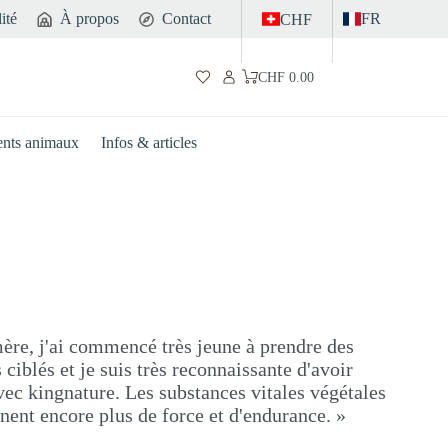
ité
À propos
Contact
FR
CHF
CHF
0.00
Panier
d’achat
nts animaux
Infos & articles
mère, j'ai commencé très jeune à prendre des
iblés et je suis très reconnaissante d'avoir
vec kingnature. Les substances vitales végétales
nent encore plus de force et d'endurance. »