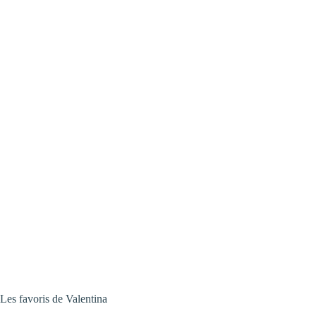
@valentina.vongunten
Valentina von Gu
Les favoris de Valentina