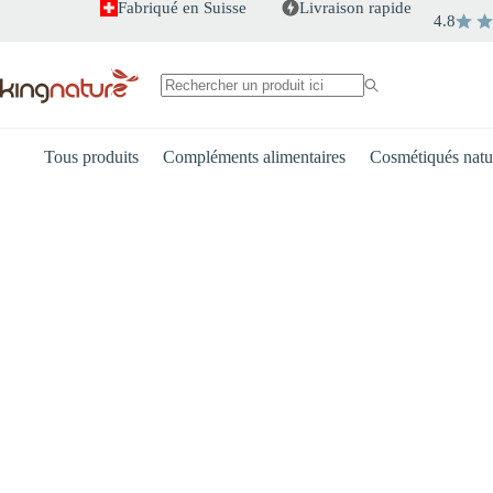
Passer
Fabriqué en Suisse
Livraison rapide
4.8
au
contenu
Aucun
résultat
Tous produits
Compléments alimentaires
Cosmétiqués natu