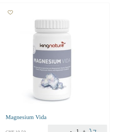
Magnesium Vida
-
+
CHF
19.50