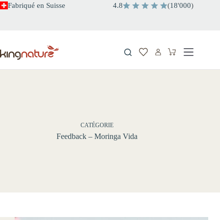
Passer
Fabriqué en Suisse
4.8
(
18
'
000
)
au
contenu
Panier
d’achat
CATÉGORIE
Feedback – Moringa Vida