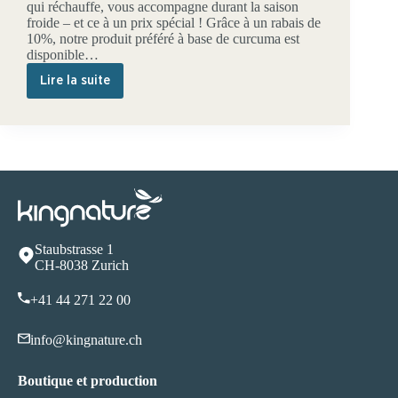
qui réchauffe, vous accompagne durant la saison
froide – et ce à un prix spécial ! Grâce à un rabais de
10%, notre produit préféré à base de curcuma est
disponible…
Lire la suite
Kurkuma
Vida
avec
10%
de
réduction
–
Promotion
de
novembre
pour
Staubstrasse 1
une
CH-8038 Zurich
chaleur
hivernale
+41 44 271 22 00
supplémentaire
info@kingnature.ch
Boutique et production