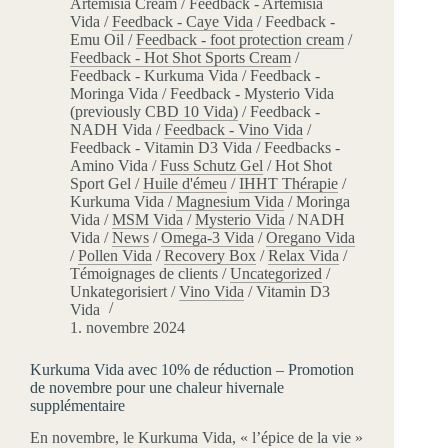
Artemisia Cream
/
Feedback - Artemisia
Vida
/
Feedback - Caye Vida
/
Feedback -
Emu Oil
/
Feedback - foot protection cream
/
Feedback - Hot Shot Sports Cream
/
Feedback - Kurkuma Vida
/
Feedback -
Moringa Vida
/
Feedback - Mysterio Vida
(previously CBD 10 Vida)
/
Feedback -
NADH Vida
/
Feedback - Vino Vida
/
Feedback - Vitamin D3 Vida
/
Feedbacks -
Amino Vida
/
Fuss Schutz Gel
/
Hot Shot
Sport Gel
/
Huile d'émeu
/
IHHT Thérapie
/
Kurkuma Vida
/
Magnesium Vida
/
Moringa
Vida
/
MSM Vida
/
Mysterio Vida
/
NADH
Vida
/
News
/
Omega-3 Vida
/
Oregano Vida
/
Pollen Vida
/
Recovery Box
/
Relax Vida
/
Témoignages de clients
/
Uncategorized
/
Unkategorisiert
/
Vino Vida
/
Vitamin D3
Vida
1. novembre 2024
Kurkuma Vida avec 10% de réduction – Promotion
de novembre pour une chaleur hivernale
supplémentaire
En novembre, le Kurkuma Vida, « l’épice de la vie »