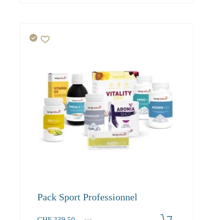
Pack Sport Professionnel
CHF
339.50