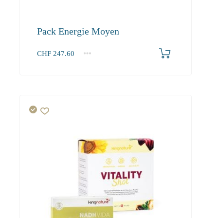
Pack Energie Moyen
CHF
247.60
1+
247.60