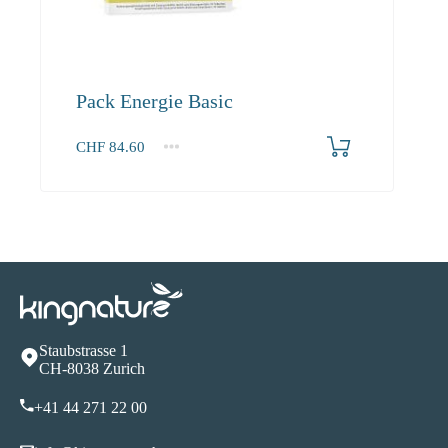
Pack Energie Basic
CHF
84.60
1+
84.60
Staubstrasse 1
CH-8038 Zurich
+41 44 271 22 00