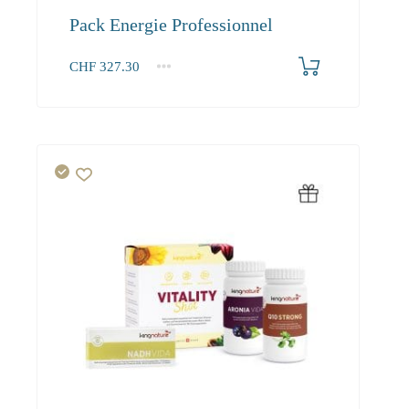
Pack Energie Professionnel
CHF
327.30
1+
327.30