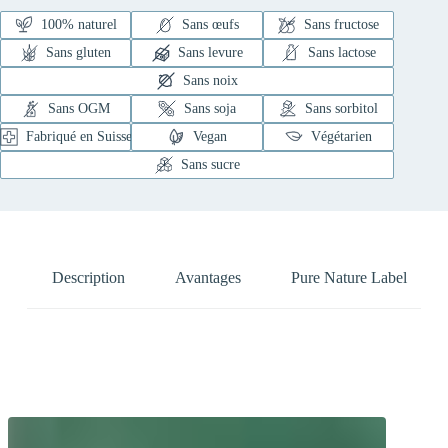
100% naturel
Sans œufs
Sans fructose
Sans gluten
Sans levure
Sans lactose
Sans noix
Sans OGM
Sans soja
Sans sorbitol
Fabriqué en Suisse
Vegan
Végétarien
Sans sucre
Description
Avantages
Pure Nature Label