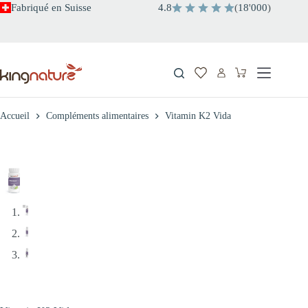
Passer
Fabriqué en Suisse
4.8
(
18
'
000
)
au
contenu
Panier
d’achat
Accueil
Compléments alimentaires
Vitamin K2 Vida