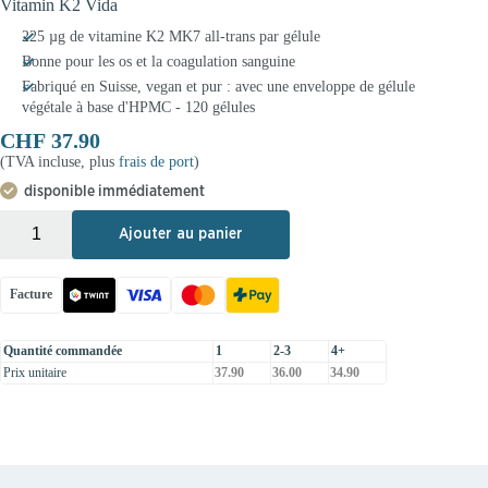
Vitamin K2 Vida
225 µg de vitamine K2 MK7 all-trans par gélule
Bonne pour les os et la coagulation sanguine
Fabriqué en Suisse, vegan et pur : avec une enveloppe de gélule
végétale à base d'HPMC - 120 gélules
CHF
37.90
(TVA incluse, plus
frais de port
)
disponible immédiatement
+
-
Ajouter au panier
Facture
Quantité commandée
1
2-3
4+
Prix unitaire
37.90
36.00
34.90