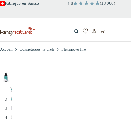
Passer
Fabriqué en Suisse
4.8
(
18
'
000
)
au
contenu
Panier
d’achat
Accueil
Cosmétiqués naturels
Fleximove Pro