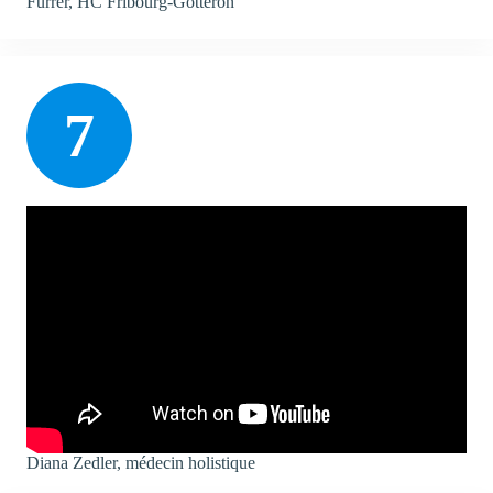
Furrer, HC Fribourg-Gottéron
7
Diana Zedler, médecin holistique