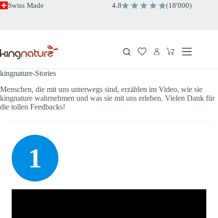
Zum
Swiss Made
4.8
(
18'000
)
Inhalt
springen
Warenkorb
kingnature-Stories
Menschen, die mit uns unterwegs sind, erzählen im Video, wie sie
kingnature wahrnehmen und was sie mit uns erleben. Vielen Dank für
die tollen Feedbacks!
1