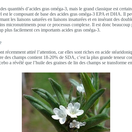
ndes quantités d’acides gras oméga-3, mais le grand classique est certai
el est le composant de base des acides gras oméga-3 EPA et DHA. Il peu
ant les liaisons saturées en liaisons insaturées et en insérant des double
certains micronutriments pour ce processus complexe. Il est donc beauco
oup plus facilement ces importants acides gras oméga-3.
e
ont récemment attiré l’attention, car elles sont riches en acide stéarid
rre des champs contient 18-20% de SDA, c’est la plus grande teneur conn
o a révélé que l’huile des graines de lin des champs se transforme en E