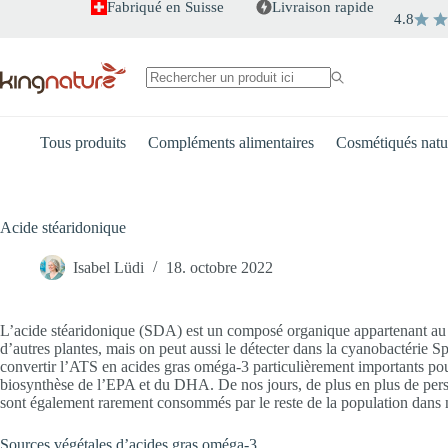
Passer
Fabriqué en Suisse
Livraison rapide
4.8
au
contenu
Aucun
résultat
Tous produits
Compléments alimentaires
Cosmétiqués natu
Acide stéaridonique
Isabel Lüdi
18. octobre 2022
L’acide stéaridonique (SDA) est un composé organique appartenant au g
d’autres plantes, mais on peut aussi le détecter dans la cyanobactérie Sp
convertir l’ATS en acides gras oméga-3 particulièrement importants po
biosynthèse de l’EPA et du DHA. De nos jours, de plus en plus de per
sont également rarement consommés par le reste de la population dans n
Sources végétales d’acides gras oméga-3