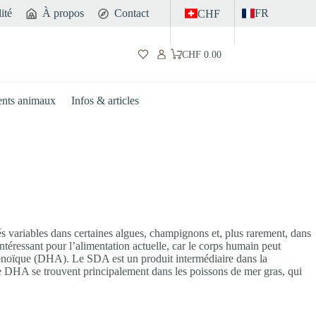
ité
À propos
Contact
FR
CHF
CHF
0.00
Panier
d’achat
nts animaux
Infos & articles
 variables dans certaines algues, champignons et, plus rarement, dans
intéressant pour l’alimentation actuelle, car le corps humain peut
aénoïque (DHA). Le SDA est un produit intermédiaire dans la
 DHA se trouvent principalement dans les poissons de mer gras, qui