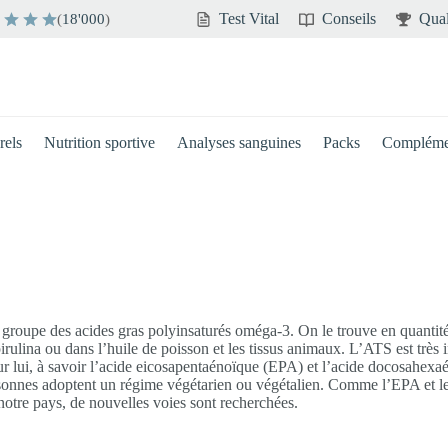
Test Vital
Conseils
Qual
(
18'000
)
rels
Nutrition sportive
Analyses sanguines
Packs
Compléme
roupe des acides gras polyinsaturés oméga-3. On le trouve en quantités
irulina ou dans l’huile de poisson et les tissus animaux. L’ATS est très 
ur lui, à savoir l’acide eicosapentaénoïque (EPA) et l’acide docosahex
sonnes adoptent un régime végétarien ou végétalien. Comme l’EPA et le
otre pays, de nouvelles voies sont recherchées.