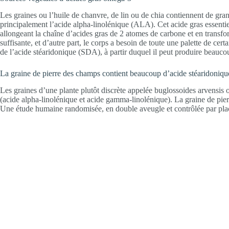
Les graines ou l’huile de chanvre, de lin ou de chia contiennent de gra
principalement l’acide alpha-linolénique (ALA). Cet acide gras essenti
allongeant la chaîne d’acides gras de 2 atomes de carbone et en transform
suffisante, et d’autre part, le corps a besoin de toute une palette de 
de l’acide stéaridonique (SDA), à partir duquel il peut produire beauc
La graine de pierre des champs contient beaucoup d’acide stéaridoniqu
Les graines d’une plante plutôt discrète appelée buglossoides arvensis 
(acide alpha-linolénique et acide gamma-linolénique). La graine de pie
Une étude humaine randomisée, en double aveugle et contrôlée par placeb