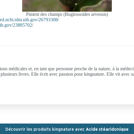
Piment des champs (Buglossoides arvensis)
med.ncbi.nlm.nih.gov/26793308/
nih.gov/23885702/
stions médicales et, en tant que personne proche de la nature, à la médec
 plusieurs livres. Elle écrit avec passion pour kingnature. Elle vit avec
Découvrir les produits kingnature avec
Acide stéaridonique