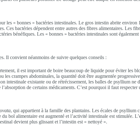
 les « bonnes » bactéries intestinales. Le gros intestin abrite environ 1
es. Ces bactéries dépendent entre autres des fibres alimentaires. Les f
bactéries bénéfiques. Les « bonnes » bactéries intestinales sont égalemen
es. Il convient néanmoins de suivre quelques conseils :
ment, il est important de boire beaucoup de liquide pour éviter les blo
ou les crampes abdominales, la quantité doit être augmentée progressiv
n intestinale existante ou de rétrécissement, les balles de psyllium ne do
l’absorption de certains médicaments. C’est pourquoi il faut respecter 
ovata
, qui appartient à la famille des plantains. Les écales de psyllium 
du bol alimentaire est augmenté et l’activité intestinale est stimulée. L
tinal devient plus glissant et l’intestin est « nettoyé ».