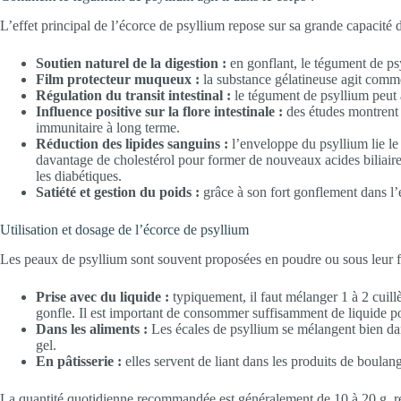
L’effet principal de l’écorce de psyllium repose sur sa grande capacité d
Soutien naturel de la digestion :
en gonflant, le tégument de psy
Film protecteur muqueux :
la substance gélatineuse agit comme 
Régulation du transit intestinal :
le tégument de psyllium peut ai
Influence positive sur la flore intestinale :
des études montrent q
immunitaire à long terme.
Réduction des lipides sanguins :
l’enveloppe du psyllium lie le c
davantage de cholestérol pour former de nouveaux acides biliaires,
les diabétiques.
Satiété et gestion du poids :
grâce à son fort gonflement dans l’
Utilisation et dosage de l’écorce de psyllium
Les peaux de psyllium sont souvent proposées en poudre ou sous leur for
Prise avec du liquide :
typiquement, il faut mélanger 1 à 2 cuill
gonfle. Il est important de consommer suffisamment de liquide pou
Dans les aliments :
Les écales de psyllium se mélangent bien dans
gel.
En pâtisserie :
elles servent de liant dans les produits de boulang
La quantité quotidienne recommandée est généralement de 10 à 20 g, répa