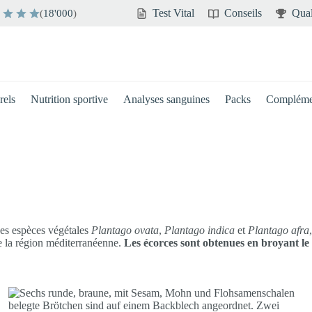
Test Vital
Conseils
Qual
(
18'000
)
rels
Nutrition sportive
Analyses sanguines
Packs
Compléme
es espèces végétales
Plantago ovata
,
Plantago indica
et
Plantago afra
de la région méditerranéenne.
Les écorces sont obtenues en broyant le 