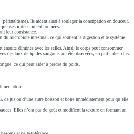
éristaltisme). Ils aident ainsi à soulager la constipation en douceur.
muqueuses irritées ou enflammées.
ant leur consistance.
u microbiote intestinal, ce qui soutient la digestion et le système
sont ensuite éliminés avec les selles. Ainsi, le corps peut consommer
ves des taux de lipides sanguins ont été observées, en particulier chez
ongue, ce qui peut aider à perdre du poids.
limentation :
u, de jus ou d’une autre boisson et boire immédiatement pour qu’elle
sauces. Elles n’ont pas de goût et modifient la texture en formant un
besoins et de la tolérance.