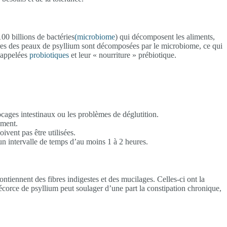
00 billions de bactéries
(microbiome
) qui décomposent les aliments,
ibres des peaux de psyllium sont décomposées par le microbiome, ce qui
t appelées
probiotiques
et leur « nourriture » prébiotique.
cages intestinaux ou les problèmes de déglutition.
ement.
ivent pas être utilisées.
un intervalle de temps d’au moins 1 à 2 heures.
contiennent des fibres indigestes et des mucilages. Celles-ci ont la
’écorce de psyllium peut soulager d’une part la constipation chronique,