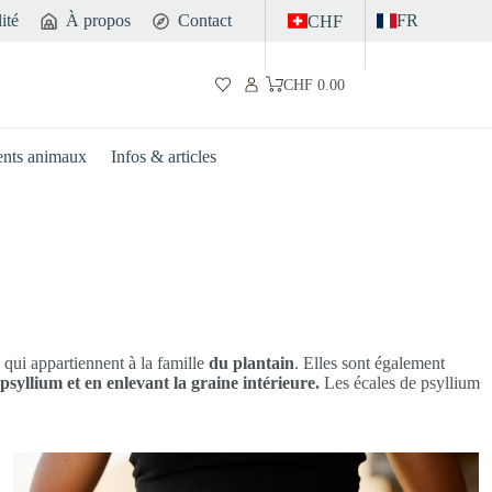
ité
À propos
Contact
FR
CHF
CHF
0.00
Panier
d’achat
nts animaux
Infos & articles
, qui appartiennent à la famille
du plantain
. Elles sont également
psyllium et en enlevant la graine intérieure.
Les écales de psyllium