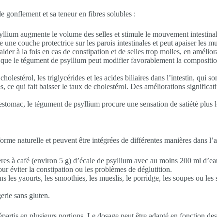
e gonflement et sa teneur en fibres solubles :
llium augmente le volume des selles et stimule le mouvement intestinal (p
une couche protectrice sur les parois intestinales et peut apaiser les 
der à la fois en cas de constipation et de selles trop molles, en amélior
ue le tégument de psyllium peut modifier favorablement la composition d
holestérol, les triglycérides et les acides biliaires dans l’intestin, qui 
 ce qui fait baisser le taux de cholestérol. Des améliorations significati
estomac, le tégument de psyllium procure une sensation de satiété plus l
me naturelle et peuvent être intégrées de différentes manières dans l’a
ères à café (environ 5 g) d’écale de psyllium avec au moins 200 ml d’ea
r éviter la constipation ou les problèmes de déglutition.
 les yaourts, les smoothies, les mueslis, le porridge, les soupes ou les 
erie sans gluten.
rtis en plusieurs portions. Le dosage peut être adapté en fonction des 