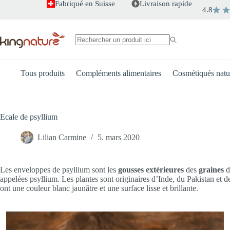
Passer
Fabriqué en Suisse
Livraison rapide
4.8
au
contenu
Aucun
résultat
Tous produits
Compléments alimentaires
Cosmétiqués natu
Ecale de psyllium
Lilian Carmine
5. mars 2020
Les enveloppes de psyllium sont les
gousses extérieures
des
graines
d
appelées psyllium. Les plantes sont originaires d’Inde, du Pakistan et 
ont une couleur blanc jaunâtre et une surface lisse et brillante.