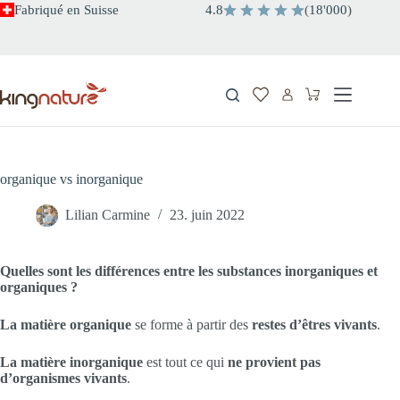
Passer
Fabriqué en Suisse
4.8
(
18
'
000
)
au
contenu
Panier
d’achat
organique vs inorganique
Lilian Carmine
23. juin 2022
Quelles sont les différences entre les substances inorganiques et
organiques ?
La matière organique
se forme à partir des
restes d’êtres vivants
.
La matière inorganique
est tout ce qui
ne provient pas
d’organismes vivants
.