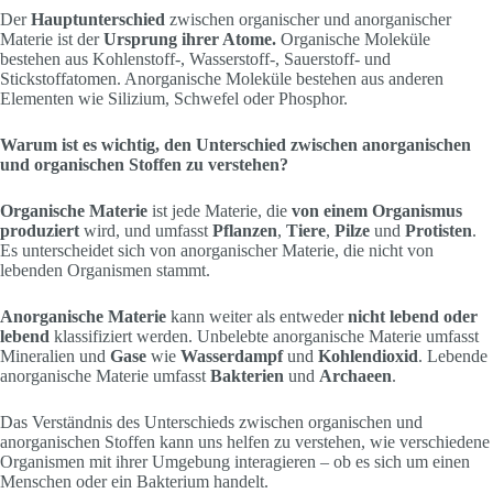
Der
Hauptunterschied
zwischen organischer und anorganischer
Materie ist der
Ursprung ihrer Atome.
Organische Moleküle
bestehen aus Kohlenstoff-, Wasserstoff-, Sauerstoff- und
Stickstoffatomen. Anorganische Moleküle bestehen aus anderen
Elementen wie Silizium, Schwefel oder Phosphor.
Warum ist es wichtig, den Unterschied zwischen anorganischen
und organischen Stoffen zu verstehen?
Organische Materie
ist jede Materie, die
von einem Organismus
produziert
wird, und umfasst
Pflanzen
,
Tiere
,
Pilze
und
Protisten
.
Es unterscheidet sich von anorganischer Materie, die nicht von
lebenden Organismen stammt.
Anorganische Materie
kann weiter als entweder
nicht lebend oder
lebend
klassifiziert werden. Unbelebte anorganische Materie umfasst
Mineralien und
Gase
wie
Wasserdampf
und
Kohlendioxid
. Lebende
anorganische Materie umfasst
Bakterien
und
Archaeen
.
Das Verständnis des Unterschieds zwischen organischen und
anorganischen Stoffen kann uns helfen zu verstehen, wie verschiedene
Organismen mit ihrer Umgebung interagieren – ob es sich um einen
Menschen oder ein Bakterium handelt.