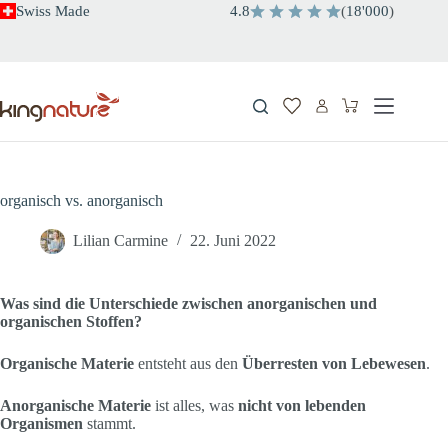
Zum
Swiss Made
4.8
(
18'000
)
Inhalt
springen
Warenkorb
organisch vs. anorganisch
Lilian Carmine
22. Juni 2022
Was sind die Unterschiede zwischen anorganischen und
organischen Stoffen?
Organische Materie
entsteht aus den
Überresten von Lebewesen
.
Anorganische Materie
ist alles, was
nicht von lebenden
Organismen
stammt.