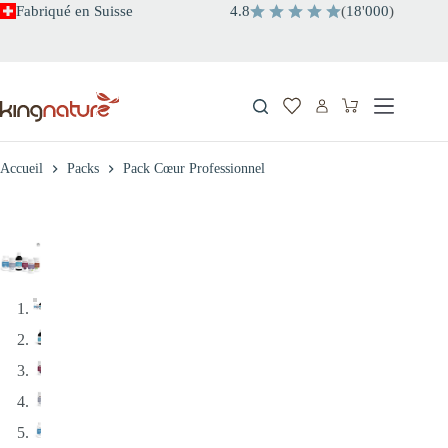
Passer
Fabriqué en Suisse
4.8
(
18
'
000
)
au
contenu
Panier
d’achat
Accueil
Packs
Pack Cœur Professionnel