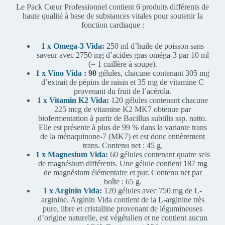
Le Pack Cœur Professionnel contient 6 produits différents de
haute qualité à base de substances vitales pour soutenir la
fonction cardiaque :
1 x Omega-3 Vida
:
250 ml d’huile de poisson sans
saveur avec 2750 mg d’acides gras oméga-3 par 10 ml
(= 1 cuillère à soupe).
1 x Vino
Vida :
90
gélules, chacune contenant 305 mg
d’extrait de pépins de raisin et 35 mg de vitamine C
provenant du fruit de l’acérola.
1 x Vitamin K2 Vida
:
120 gélules contenant chacune
225 mcg de vitamine K2 MK7 obtenue par
biofermentation à partir de Bacillus subtilis ssp. natto.
Elle est présente à plus de 99 % dans la variante trans
de la ménaquinone-7 (MK7) et est donc entièrement
trans. Contenu net : 45 g.
1 x Magnesium Vida
:
60 gélules contenant quatre sels
de magnésium différents. Une gélule contient 187 mg
de magnésium élémentaire et pur. Contenu net par
boîte : 65 g.
1 x Ar
g
inin Vida
:
120 gélules avec 750 mg de L-
arginine. Arginin Vida contient de la L-arginine très
pure, libre et cristalline provenant de légumineuses
d’origine naturelle, est végétalien et ne contient aucun