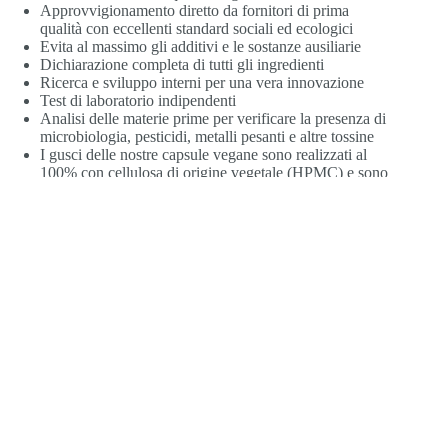
Approvvigionamento diretto da fornitori di prima
qualità con eccellenti standard sociali ed ecologici
Evita al massimo gli additivi e le sostanze ausiliarie
Dichiarazione completa di tutti gli ingredienti
Ricerca e sviluppo interni per una vera innovazione
Test di laboratorio indipendenti
Analisi delle materie prime per verificare la presenza di
microbiologia, pesticidi, metalli pesanti e altre tossine
I gusci delle nostre capsule vegane sono realizzati al
100% con cellulosa di origine vegetale (HPMC) e sono
privi di carragenina, PEG, gelatina e metalli pesanti
Stabilità controllata del prodotto
Impronta ecologica ridotta al minimo
Assenza totale di stearato di magnesio e biossido di
silicio
Tutti gli integratori alimentari sono al 100% privi di
nanoparticelle, OGM, coloranti o aromi artificiali e
zuccheri aggiunti (zucchero domestico, zucchero di
canna)
®
Scopri di più sul
Pure Nature Label
di kingnature.
Domande frequenti sulla Recovery Box Kids