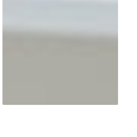
Vediamo i bambini in modo olistico! La
psiconeuroimmunologia (PNI) si occupa
delle interazioni reciproche tra psiche,