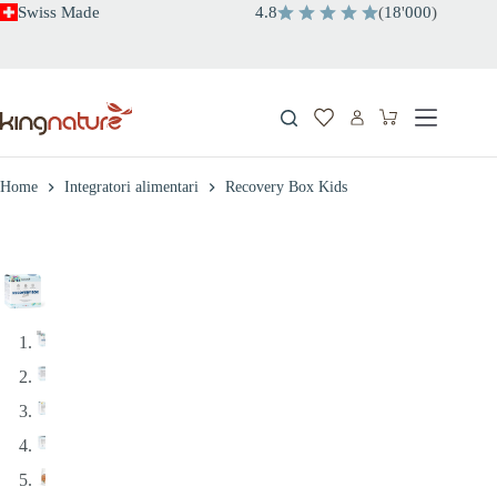
Salta
Swiss Made
4.8
(
18
'
000
)
al
contenuto
Carrello
Home
Integratori alimentari
Recovery Box Kids