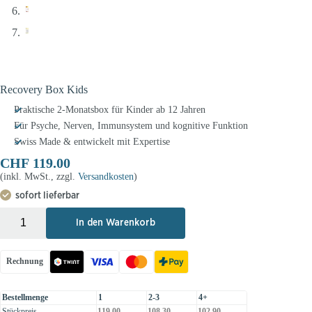
Recovery Box Kids
Praktische 2-Monatsbox für Kinder ab 12 Jahren
Für Psyche, Nerven, Immunsystem und kognitive Funktion
Swiss Made & entwickelt mit Expertise
CHF
119.00
(inkl. MwSt., zzgl.
Versandkosten
)
sofort lieferbar
+
-
In den Warenkorb
Rechnung
Bestellmenge
1
2-3
4+
Stückpreis
119.00
108.30
102.90