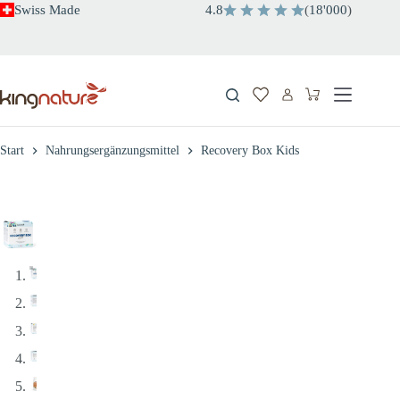
Zum
Swiss Made
4.8
(
18'000
)
Inhalt
springen
Warenkorb
Start
Nahrungsergänzungsmittel
Recovery Box Kids