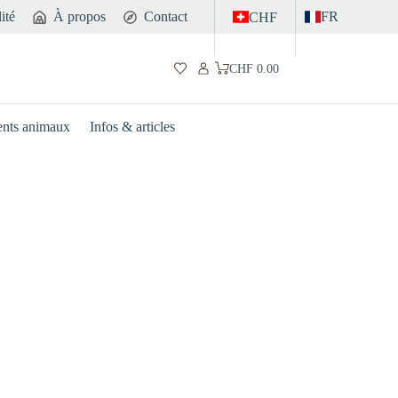
ité
À propos
Contact
FR
CHF
CHF
0.00
Panier
d’achat
nts animaux
Infos & articles