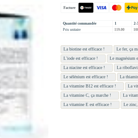
Facture
Quantité commandée
1
2-
Prix unitaire
119.00
108
La biotine est efficace !
Le fer, ça m
L'iode est efficace !
Le magnésium es
La niacine est efficace !
La riboflavi
Le sélénium est efficace !
La thiamin
La vitamine B12 est efficace !
La vi
La vitamine C, ça marche !
La vitam
La vitamine E est efficace !
Le zinc,