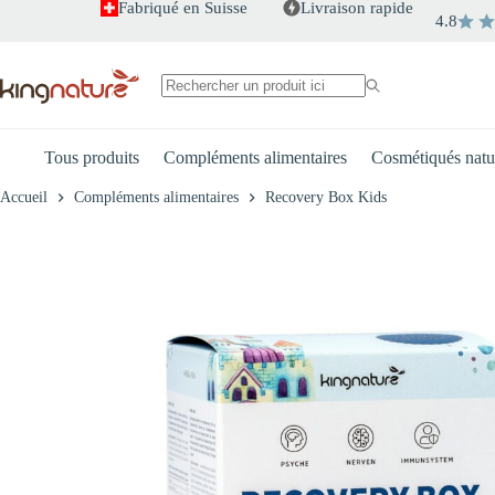
Passer
Fabriqué en Suisse
Livraison rapide
4.8
au
+
-
Recovery Box Kids
contenu
CHF
119.00
Aucun
résultat
Tous produits
Compléments alimentaires
Cosmétiqués natu
Accueil
Compléments alimentaires
Recovery Box Kids