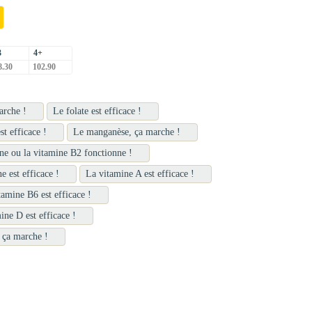
3
4+
.30
102.90
arche !
Le folate est efficace !
t efficace !
Le manganèse, ça marche !
ne ou la vitamine B2 fonctionne !
e est efficace !
La vitamine A est efficace !
tamine B6 est efficace !
ine D est efficace !
 ça marche !