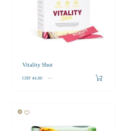
Vitality Shot
CHF
44.80
1
2-3
4+
44.80
40.30
37.90