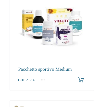
Pacchetto sportivo Medium
CHF
217.40
1+
217.40