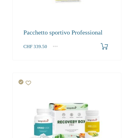
Pacchetto sportivo Professional
CHF
339.50
1+
339.50