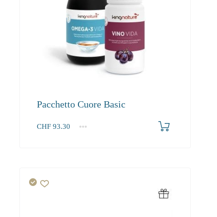
Pacchetto Cuore Basic
CHF
93.30
1+
93.30