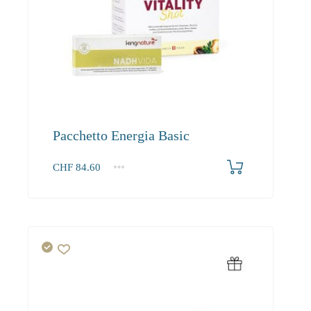
Pacchetto Energia Basic
CHF
84.60
1+
84.60