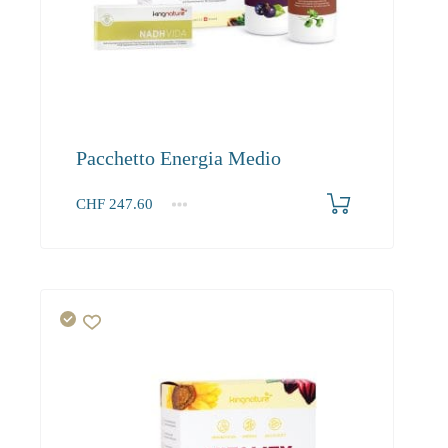
Pacchetto Energia Medio
CHF
247.60
1+
247.60