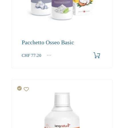
Pacchetto Osseo Basic
CHF
77.20
1+
77.20