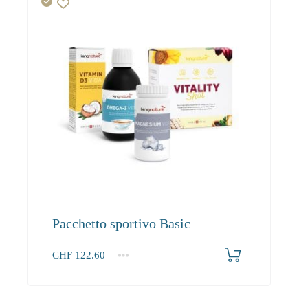
Pacchetto sportivo Basic
CHF
122.60
1+
122.60