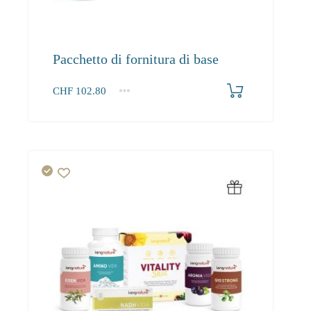
Pacchetto di fornitura di base
CHF
102.80
1+
102.80