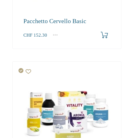
Pacchetto Cervello Basic
CHF
152.30
1+
152.30