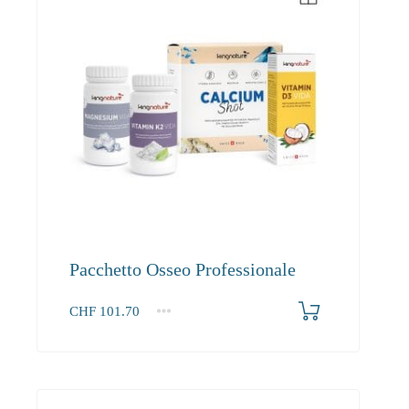
Pacchetto Osseo Professionale
CHF
101.70
1+
101.70