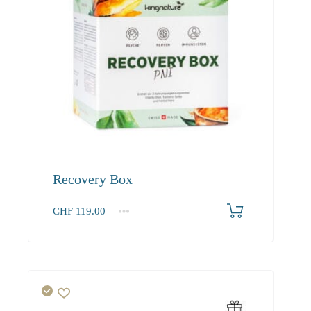
Recovery Box
CHF
119.00
1
2-3
4+
119.00
108.30
102.90