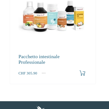
Pacchetto intestinale
Professionale
CHF
305.90
1+
305.90