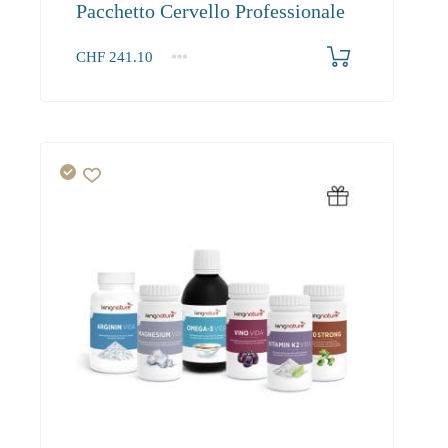
Pacchetto Cervello Professionale
CHF
241.10
1+
241.10