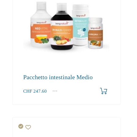
Pacchetto intestinale Medio
CHF
247.60
1+
247.60