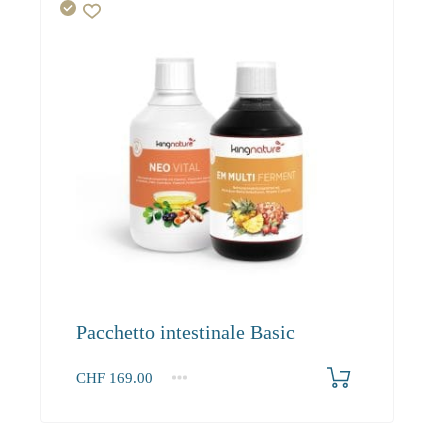
Pacchetto intestinale Basic
CHF
169.00
1+
169.00