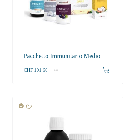
Pacchetto Immunitario Medio
CHF
191.60
1+
191.60