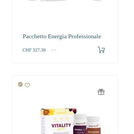
Pacchetto Energia Professionale
CHF
327.30
1+
327.30