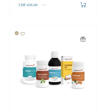
CHF
436.60
1+
436.60