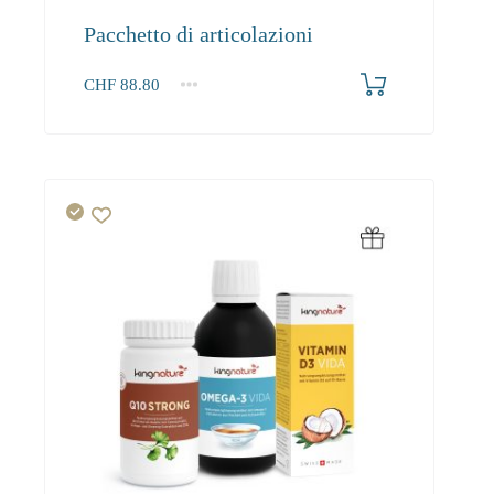
Pacchetto di articolazioni
CHF
88.80
1+
88.80