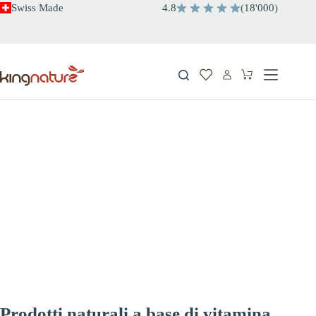
Salta
Swiss Made
4.8
(
18
'
000
)
al
contenuto
Carrello
Prodotti naturali a base di vitamina