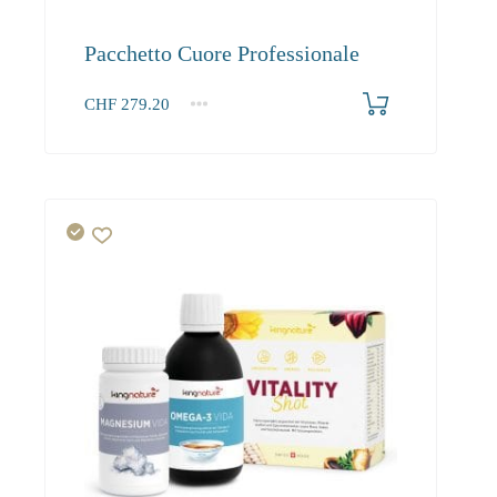
Pacchetto Cuore Professionale
CHF
279.20
1+
279.20