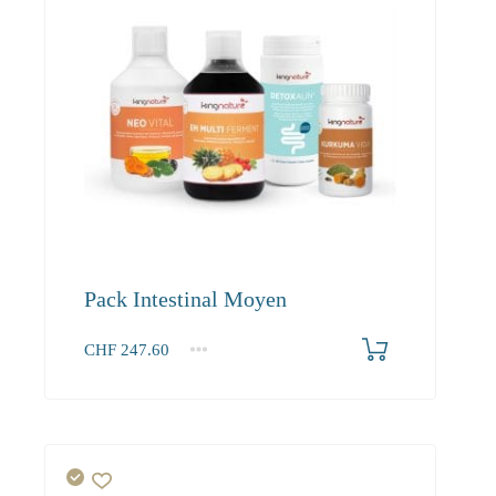
Pack Intestinal Moyen
CHF
247.60
1+
247.60