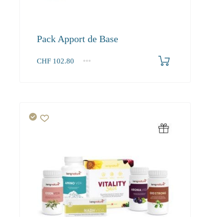
Pack Apport de Base
CHF
102.80
1+
102.80