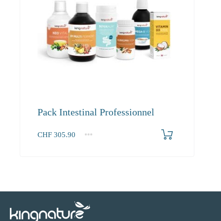
Pack Intestinal Professionnel
CHF
305.90
1+
305.90