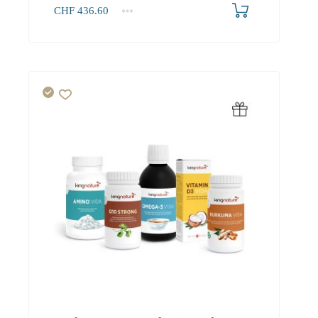
CHF
436.60
1+
436.60