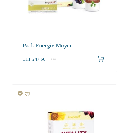
Pack Energie Moyen
CHF
247.60
1+
247.60