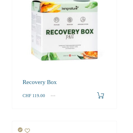
Recovery Box
CHF
119.00
1
2-3
4+
119.00
108.30
102.90