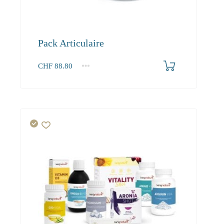
Pack Articulaire
CHF
88.80
1+
88.80