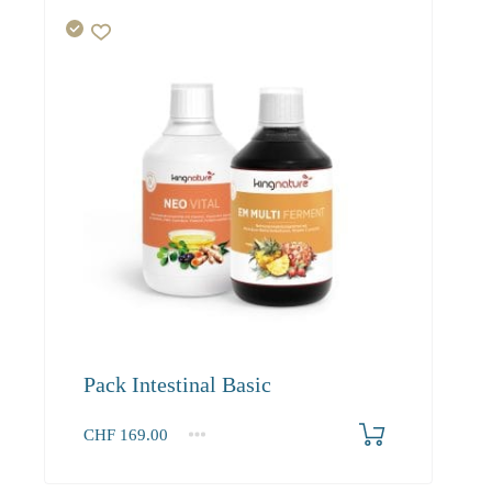
Pack Intestinal Basic
CHF
169.00
1+
169.00