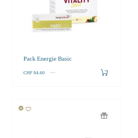
Pack Energie Basic
CHF
84.60
1+
84.60