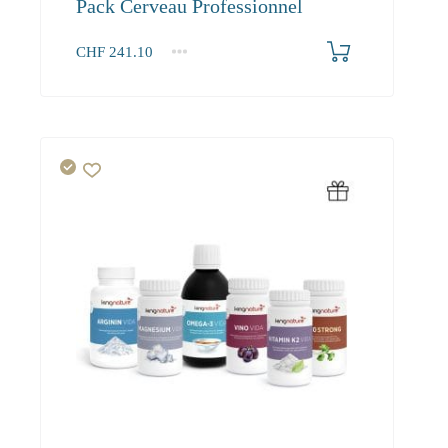
Pack Cerveau Professionnel
CHF
241.10
1+
241.10