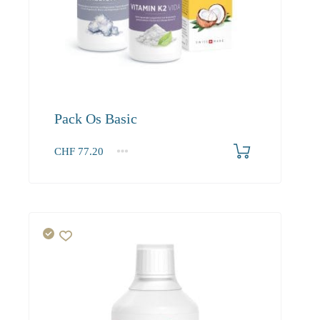
Pack Os Basic
CHF
77.20
1+
77.20