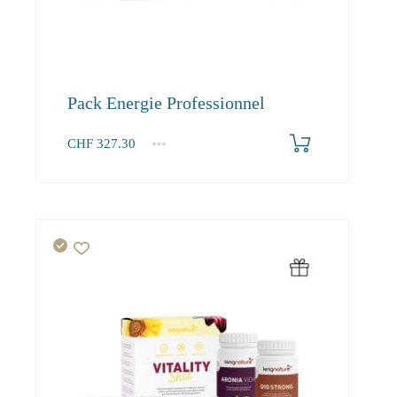
Pack Energie Professionnel
CHF
327.30
1+
327.30