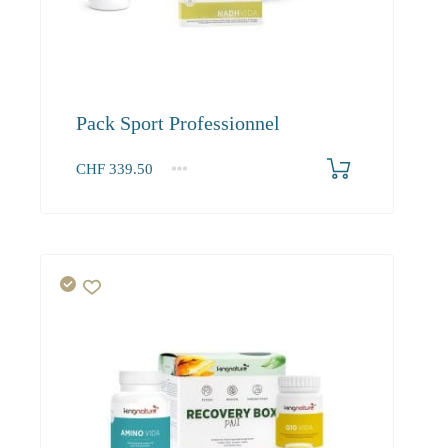
Pack Sport Professionnel
CHF
339.50
1+
339.50