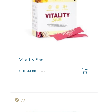
Vitality Shot
CHF
44.80
1
2-3
4+
44.80
40.30
37.90