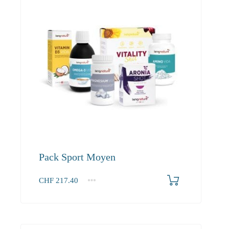
Pack Sport Moyen
CHF
217.40
1+
217.40