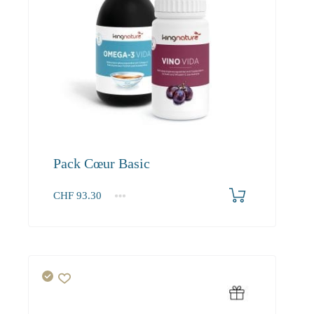
Pack Cœur Basic
CHF
93.30
1+
93.30