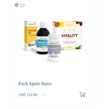
Pack Sport Basic
CHF
122.60
1+
122.60