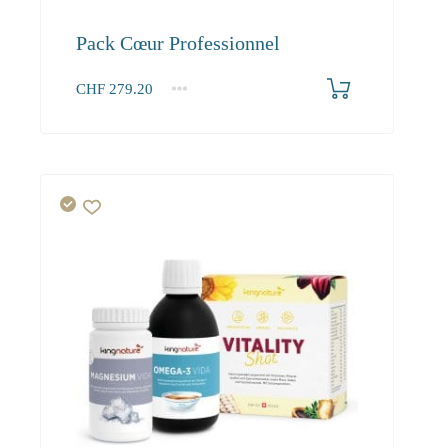
Pack Cœur Professionnel
CHF
279.20
1+
279.20