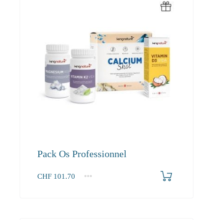
Pack Os Professionnel
CHF
101.70
1+
101.70