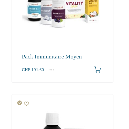
Pack Immunitaire Moyen
CHF
191.60
1+
191.60