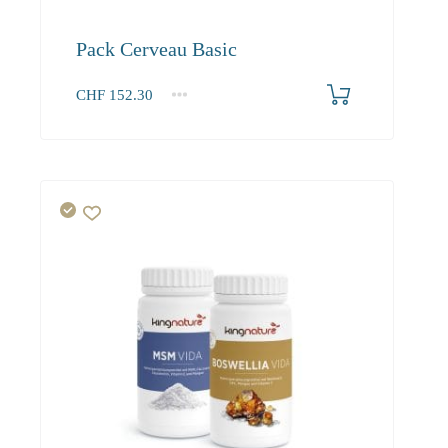
Pack Cerveau Basic
CHF
152.30
1+
152.30