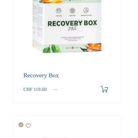
Recovery Box
CHF
119.00
1
2-3
4+
119.00
108.30
102.90