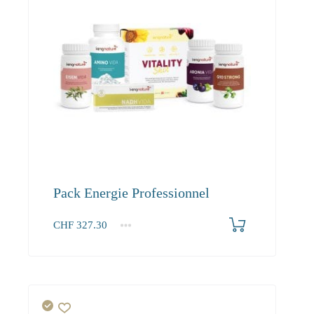
Pack Energie Professionnel
CHF
327.30
1+
327.30