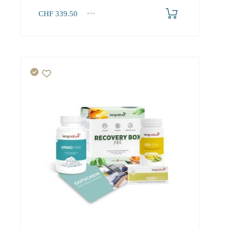
CHF
339.50
1+
339.50