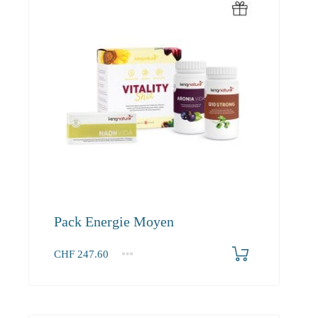
Pack Energie Moyen
CHF
247.60
1+
247.60