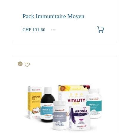
Pack Immunitaire Moyen
CHF
191.60
1+
191.60