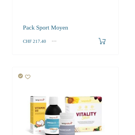
Pack Sport Moyen
CHF
217.40
1+
217.40