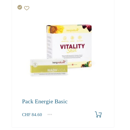
Pack Energie Basic
CHF
84.60
1+
84.60