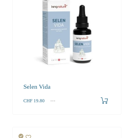
Selen Vida
CHF
19.80
1
2-3
4+
19.80
18.00
17.10