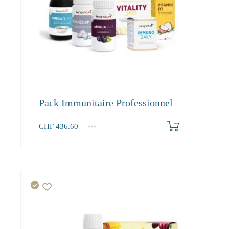
Pack Immunitaire Professionnel
CHF
436.60
1+
436.60