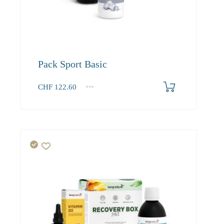
Pack Sport Basic
CHF
122.60
1+
122.60