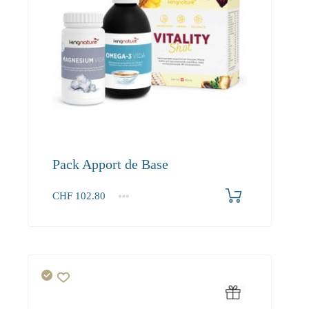
Pack Apport de Base
CHF
102.80
1+
102.80