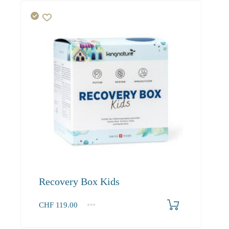
Recovery Box Kids
CHF
119.00
1
2-3
4+
119.00
108.30
102.90