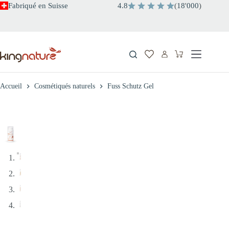
Passer
Fabriqué en Suisse
4.8
(
18
'
000
)
au
contenu
Panier
d’achat
Accueil
Cosmétiqués naturels
Fuss Schutz Gel