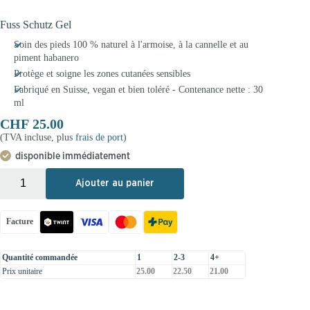
Fuss Schutz Gel
Soin des pieds 100 % naturel à l'armoise, à la cannelle et au
piment habanero
Protège et soigne les zones cutanées sensibles
Fabriqué en Suisse, vegan et bien toléré - Contenance nette : 30
ml
CHF
25.00
(TVA incluse, plus
frais de port
)
disponible immédiatement
+
-
Ajouter au panier
Facture
Quantité commandée
1
2-3
4+
Prix unitaire
25.00
22.50
21.00