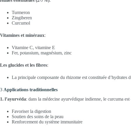
Huiles essentielles (2-7%)
:
Turmeron
Zingiberen
Curcumol
Vitamines et minéraux
:
Vitamine C, vitamine E
Fer, potassium, magnésium, zinc
Les glucides et les fibres
:
La principale composante du rhizome est constituée d’hydrates 
3
Applications traditionnelles
1. l’ayurvéda
: dans la médecine ayurvédique indienne, le curcuma est c
Favoriser la digestion
Soutien des soins de la peau
Renforcement du système immunitaire