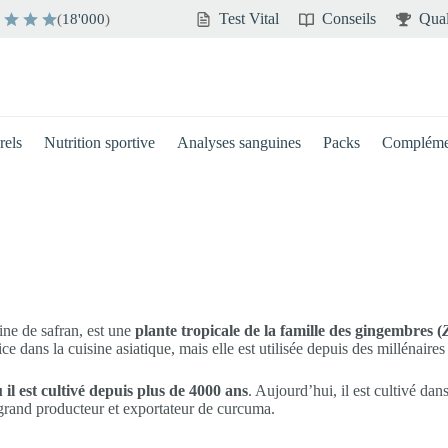
Test Vital
Conseils
Qual
(
18'000
)
rels
Nutrition sportive
Analyses sanguines
Packs
Compléme
ine de safran, est une
plante tropicale de la famille des gingembres (
dans la cuisine asiatique, mais elle est utilisée depuis des millénaires
il est cultivé depuis plus de 4000 ans
. Aujourd’hui, il est cultivé da
s grand producteur et exportateur de curcuma.