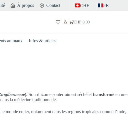
ité
À propos
Contact
FR
CHF
CHF
0.00
Panier
d’achat
nts animaux
Infos & articles
Zingiberaceae
).
Son rhizome souterrain est séché et
transformé
en une
 dans la médecine traditionnelle.
ns le monde entier, notamment dans les régions tropicales comme l’Inde,