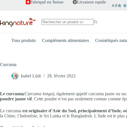
Passer
Fabriqué en Suisse
Livraison rapide
4.8
au
contenu
Aucun
résultat
Tous produits
Compléments alimentaires
Cosmétiqués natu
Curcuma
Isabel Lüdi
28. février 2022
Le curcuma
(Curcuma longa
), également appelé curcuma jaune ou rac
poudre jaune vif
. Cette poudre n’est pas seulement connue comme épice 
Le curcuma
est originaire d’Asie du Sud, principalement d’Inde, où 
la Chine, l’Indonésie, le Sri Lanka et le Bangladesh. L’Inde est le plu