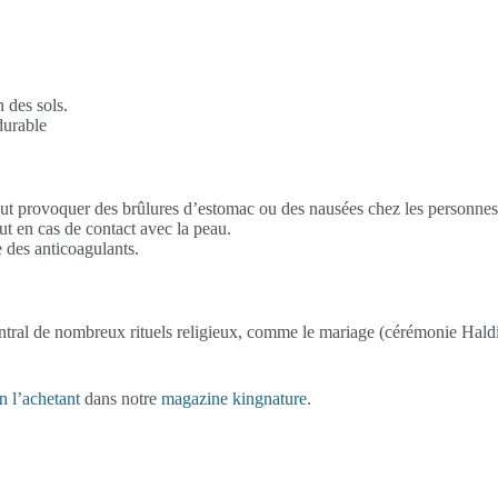
n des sols.
durable
eut provoquer des brûlures d’estomac ou des nausées chez les personnes
ut en cas de contact avec la peau.
 des anticoagulants.
ntral de nombreux rituels religieux, comme le mariage (cérémonie Haldi
en l’achetant
dans notre
magazine kingnature
.