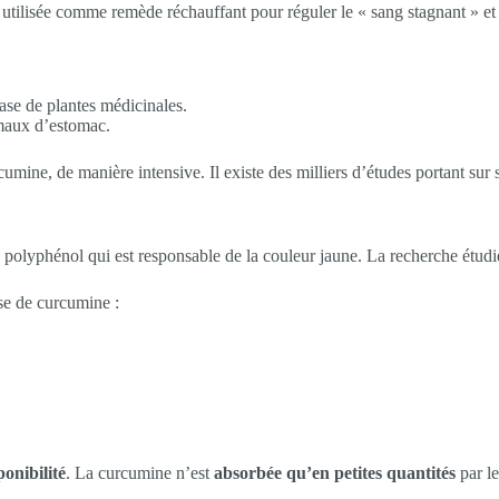
 utilisée comme remède réchauffant pour réguler le « sang stagnant » et s
base de plantes médicinales.
 maux d’estomac.
umine, de manière intensive. Il existe des milliers d’études portant sur s
n polyphénol qui est responsable de la couleur jaune. La recherche étud
se de curcumine :
onibilité
. La curcumine n’est
absorbée qu’en petites quantités
par l