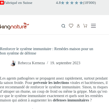
Passer
Fabriqué en Suisse
4.8
(
18
'
000
)
au
contenu
Panier
d’achat
Renforcer le système immunitaire : Remèdes maison pour un
bon système de défense
Rebecca Kerneza
19. septembre 2023
Les agents pathogènes se propagent assez rapidement, surtout pendant
la saison froide. Pour
prévenir
les infections
virales et bactériennes, il
est recommandé de renforcer le système immunitaire. Sinon, tu risques
d’attraper un rhume, un coup de froid ou même la grippe. Mais qu’est-
ce que le système immunitaire exactement et quels sont les remèdes
maison qui aident à augmenter les
défenses immunitaires
?