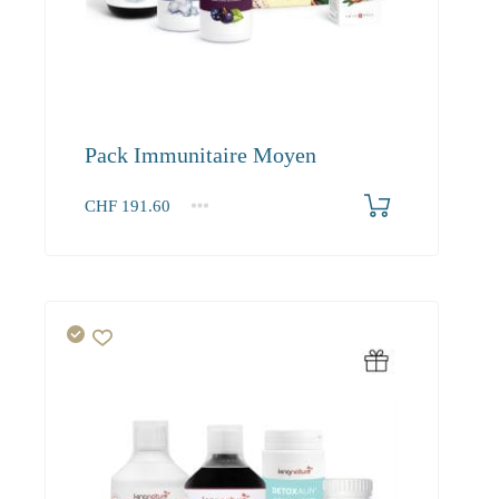
Pack Immunitaire Moyen
CHF
191.60
1+
191.60