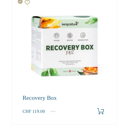
Recovery Box
CHF
119.00
1
2-3
4+
119.00
108.30
102.90