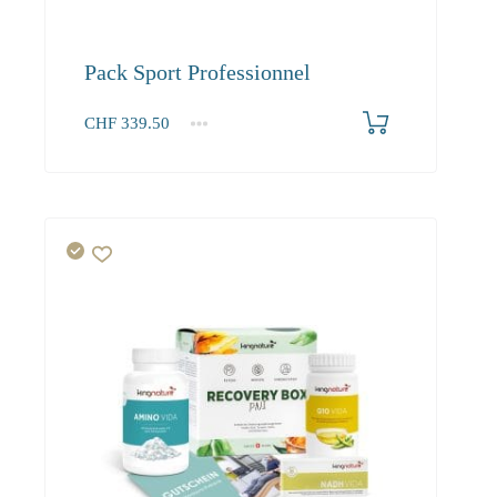
Pack Sport Professionnel
CHF
339.50
1+
339.50