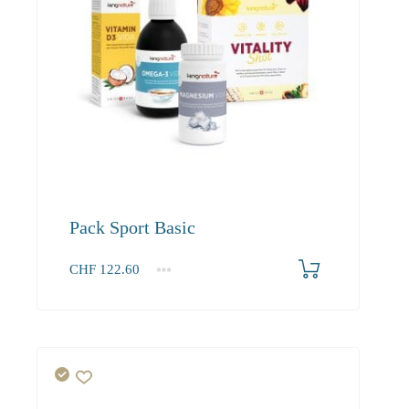
Pack Sport Basic
CHF
122.60
1+
122.60