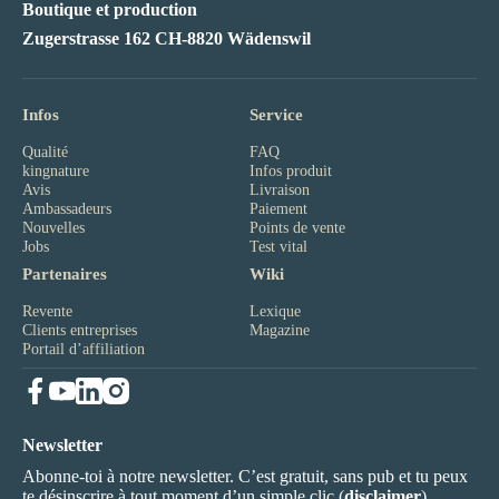
Boutique et production
Zugerstrasse 162 CH-8820 Wädenswil
Infos
Service
Qualité
FAQ
kingnature
Infos produit
Avis
Livraison
Ambassadeurs
Paiement
Nouvelles
Points de vente
Jobs
Test vital
Partenaires
Wiki
Revente
Lexique
Clients entreprises
Magazine
Portail d’affiliation
Newsletter
Abonne-toi à notre newsletter. C’est gratuit, sans pub et tu peux
te désinscrire à tout moment d’un simple clic (
disclaimer
).