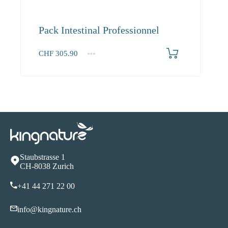
Pack Intestinal Professionnel
CHF
305.90
1+
305.90
Staubstrasse 1
CH-8038 Zurich
+41 44 271 22 00
info@kingnature.ch