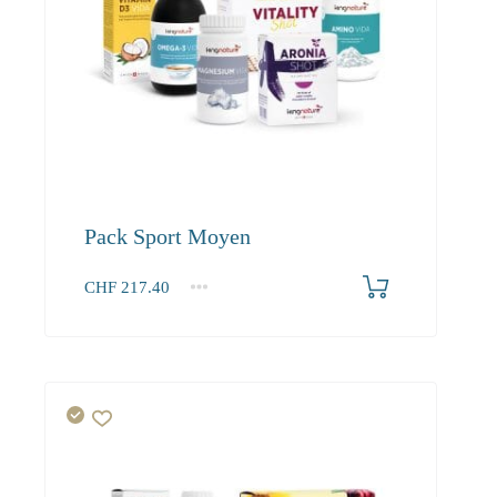
Pack Sport Moyen
CHF
217.40
1+
217.40