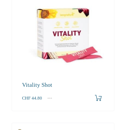
Vitality Shot
CHF
44.80
1
2-3
4+
44.80
40.30
37.90