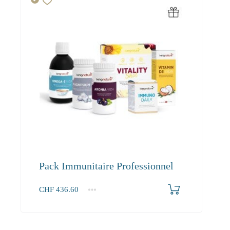
Pack Immunitaire Professionnel
CHF
436.60
1+
436.60