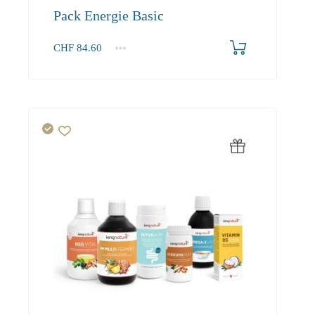
Pack Energie Basic
CHF
84.60
1+
84.60