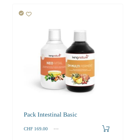
Pack Intestinal Basic
CHF
169.00
1+
169.00