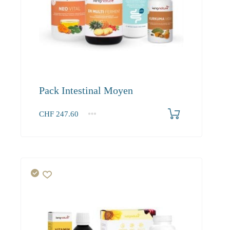
Pack Intestinal Moyen
CHF
247.60
1+
247.60