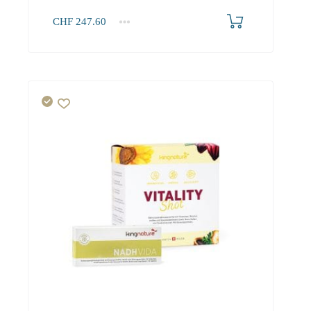
CHF
247.60
1+
247.60