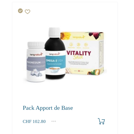
Pack Apport de Base
CHF
102.80
1+
102.80