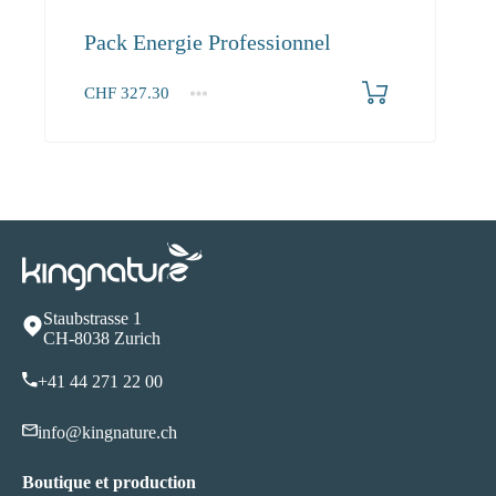
Pack Energie Professionnel
CHF
327.30
1+
327.30
Staubstrasse 1
CH-8038 Zurich
+41 44 271 22 00
info@kingnature.ch
Boutique et production