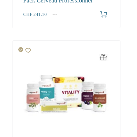
Pack Cerveau Professionnel
CHF
241.10
1+
241.10