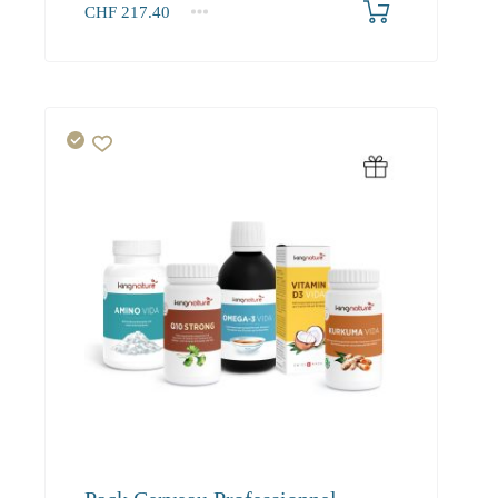
CHF
217.40
1+
217.40