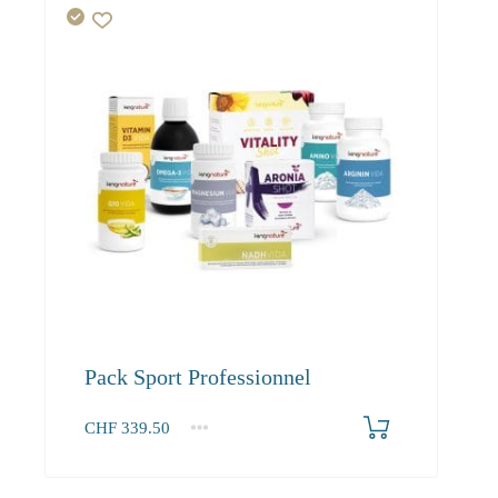
Pack Sport Professionnel
CHF
339.50
1+
339.50