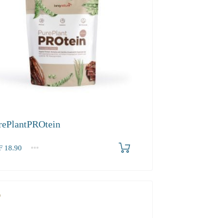
rePlantPROtein
F
18.90
2-3
4+
90
17.20
16.30