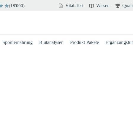
Vital-Test
Wissen
Quali
(
18
'
000
)
Sportlernahrung
Blutanalysen
Produkt-Pakete
Ergänzungsfutt
Hirn
Immun