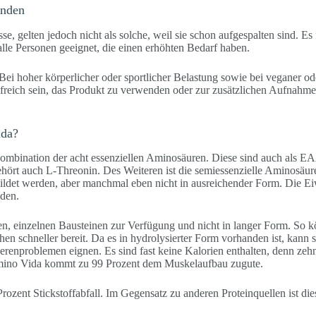
anden
, gelten jedoch nicht als solche, weil sie schon aufgespalten sind. Es f
lle Personen geeignet, die einen erhöhten Bedarf haben.
i hoher körperlicher oder sportlicher Belastung sowie bei veganer ode
freich sein, das Produkt zu verwenden oder zur zusätzlichen Aufnahme 
ida?
ombination der acht essenziellen Aminosäuren. Diese sind auch als EA
ehört auch L-Threonin. Des Weiteren ist die semiessenzielle Aminosäu
ildet werden, aber manchmal eben nicht in ausreichender Form. Die Ei
nden.
zen, einzelnen Bausteinen zur Verfügung und nicht in langer Form. So k
schneller bereit. Da es in hydrolysierter Form vorhanden ist, kann 
renproblemen eignen. Es sind fast keine Kalorien enthalten, denn zeh
mino Vida kommt zu 99 Prozent dem Muskelaufbau zugute.
rozent Stickstoffabfall. Im Gegensatz zu anderen Proteinquellen ist die