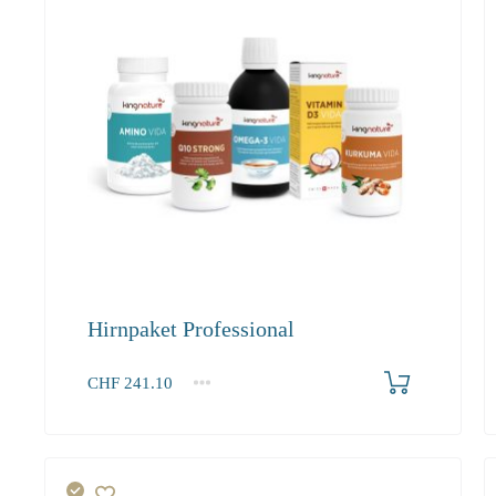
Hirnpaket Professional
Produkt bestellen
CHF
241.10
1+
241.10