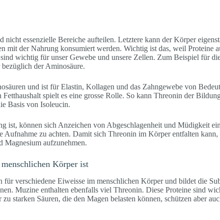
nd nicht essenzielle Bereiche aufteilen. Letztere kann der Körper eigens
sen mit der Nahrung konsumiert werden. Wichtig ist das, weil Proteine
sind wichtig für unser Gewebe und unsere Zellen. Zum Beispiel für d
 bezüglich der Aminosäure.
nosäuren und ist für Elastin, Kollagen und das Zahngewebe von Bedeu
etthaushalt spielt es eine grosse Rolle. So kann Threonin der Bildung 
ie Basis von Isoleucin.
g ist, können sich Anzeichen von Abgeschlagenheit und Müdigkeit einst
de Aufnahme zu achten. Damit sich Threonin im Körper entfalten kann, 
nd Magnesium aufzunehmen.
 menschlichen Körper ist
in für verschiedene Eiweisse im menschlichen Körper und bildet die Su
n. Muzine enthalten ebenfalls viel Threonin. Diese Proteine sind wich
r zu starken Säuren, die den Magen belasten können, schützen aber au