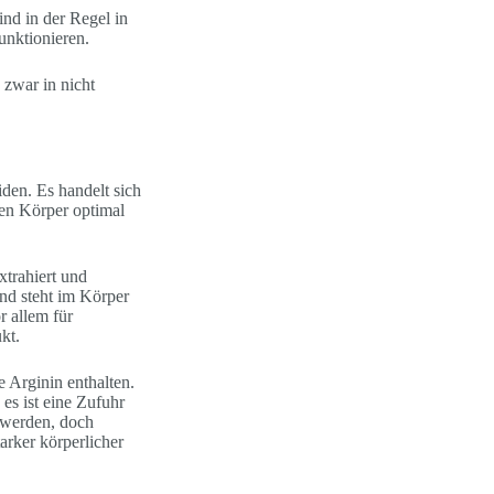
nd in der Regel in
unktionieren.
 zwar in nicht
den. Es handelt sich
ren Körper optimal
xtrahiert und
und steht im Körper
r allem für
kt.
 Arginin enthalten.
es ist eine Zufuhr
t werden, doch
arker körperlicher