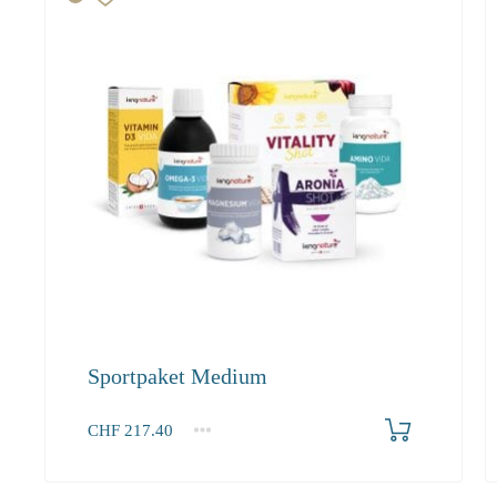
Sportpaket Medium
Produkt bestellen
CHF
217.40
1+
217.40