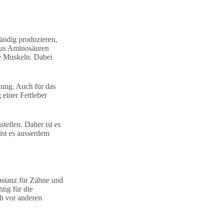
tändig produzieren,
 aus Aminosäuren
ie Muskeln. Dabei
tung. Auch für das
einer Fettleber
ellen. Daher ist es
ist es ausserdem
bstanz für Zähne und
tig für die
ch vor anderen