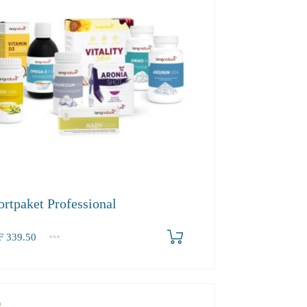
ortpaket Professional
F
339.50
.50