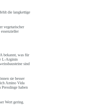
ehlt die langkettige
r vegetarischer
essenzieller
A bekannt, was für
re L-Arginin
weissbausteine sind
önnen sie besser
sich Amino Vida
n Presslinge haben
ser Wert gering.