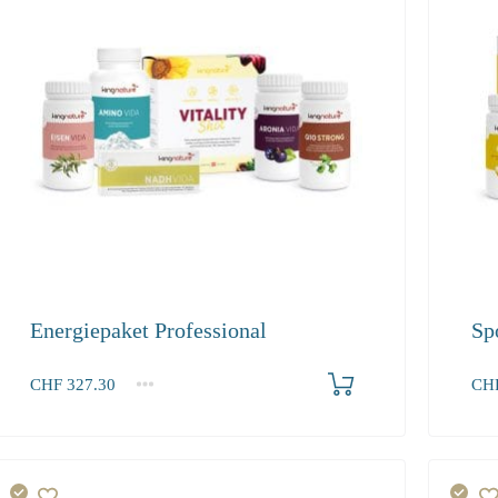
Energiepaket Professional
Sp
Produkt bestellen
CHF
327.30
CH
1+
1+
327.30
339