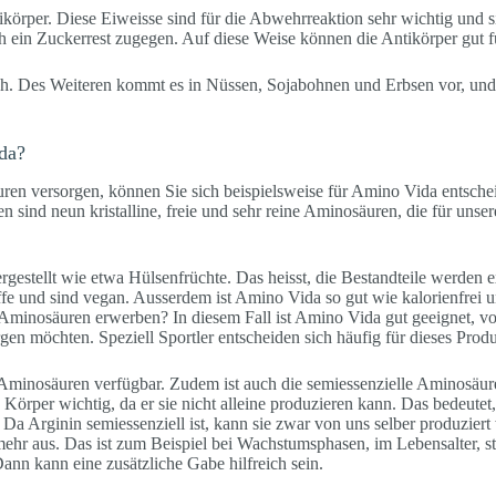
körper. Diese Eiweisse sind für die Abwehrreaktion sehr wichtig und si
h ein Zuckerrest zugegen. Auf diese Weise können die Antikörper gut f
sch. Des Weiteren kommt es in Nüssen, Sojabohnen und Erbsen vor, und
da?
ren versorgen, können Sie sich beispielsweise für Amino Vida entschei
en sind neun kristalline, freie und sehr reine Aminosäuren, die für unse
estellt wie etwa Hülsenfrüchte. Das heisst, die Bestandteile werden e
offe und sind vegan. Ausserdem ist Amino Vida so gut wie kalorienfrei 
n Aminosäuren erwerben? In diesem Fall ist Amino Vida gut geeignet, vo
en möchten. Speziell Sportler entscheiden sich häufig für dieses Produ
 Aminosäuren verfügbar. Zudem ist auch die semiessenzielle Aminosäure
Körper wichtig, da er sie nicht alleine produzieren kann. Das bedeutet, 
Da Arginin semiessenziell ist, kann sie zwar von uns selber produzier
mehr aus. Das ist zum Beispiel bei Wachstumsphasen, im Lebensalter, st
ann kann eine zusätzliche Gabe hilfreich sein.