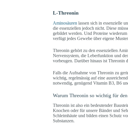
L-Threonin
Aminosäuren
lassen sich in essenzielle u
die essenziellen jedoch nicht. Diese müs
gebildet werden. Und Proteine wiederum 
verfügt jedes Gewebe über eigene Muster
Threonin gehört zu den essenziellen Ami
Nervensystem, die Leberfunktion und den F
vorbeugen. Darüber hinaus ist Threonin d
Falls die Aufnahme von Threonin zu gerin
wichtig, regelmässig auf eine ausreichen
notwendig, genügend Vitamin B3, B6 u
Warum Threonin so wichtig für den
Threonin ist also ein bedeutender Bauste
Knochen oder für unsere Bänder und Sehne
Schleimhäute und bilden einen Schutz vo
Substanzen.