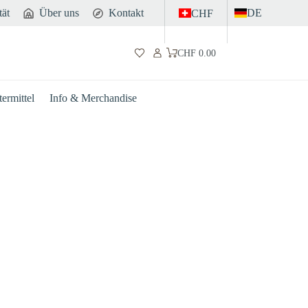
tät
Über uns
Kontakt
DE
CHF
CHF
0.00
Warenkorb
ermittel
Info & Merchandise
Darm
Sport