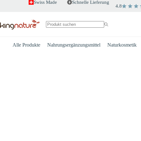
Zum
Swiss Made
Schnelle Lieferung
4.8
Inhalt
springen
Keine
Ergebnisse
Alle Produkte
Nahrungsergänzungsmittel
Naturkosmetik
Herz
Energie