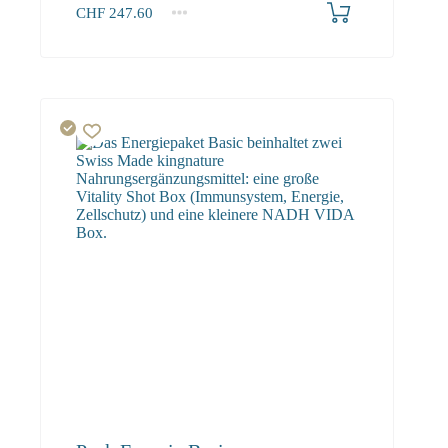
CHF
247.60
1+
247.60