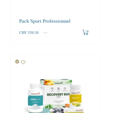
Pack Sport Professionnel
CHF
339.50
1+
339.50