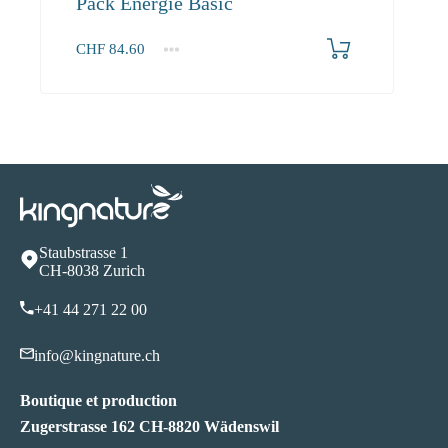
Pack Energie Basic
CHF
84.60
1+
84.60
Staubstrasse 1
CH-8038 Zurich
+41 44 271 22 00
info@kingnature.ch
Boutique et production
Zugerstrasse 162 CH-8820 Wädenswil