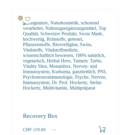
Recovery Box
CHF
119.00
1
2-3
4+