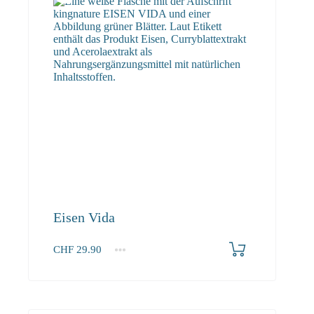
Eisen Vida
CHF
29.90
1
2-3
4+
29.90
27.50
26.10