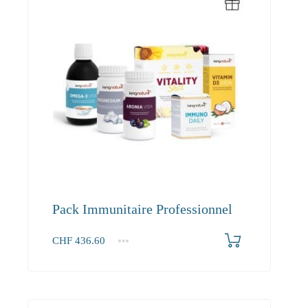
Pack Immunitaire Professionnel
CHF
436.60
1+
436.60