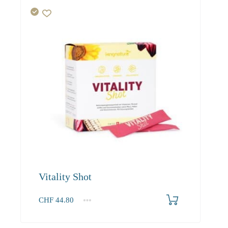
Vitality Shot
CHF
44.80
1
2-3
4+
44.80
40.30
37.90