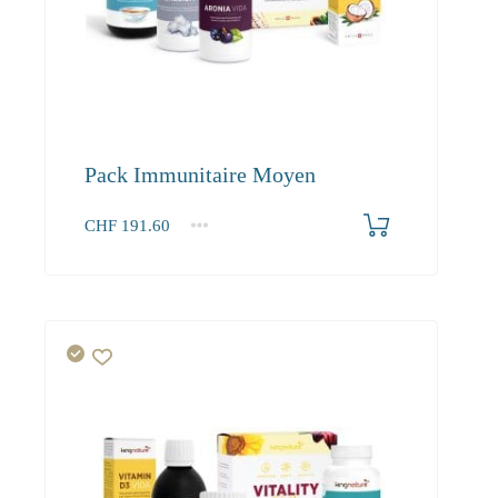
Pack Immunitaire Moyen
CHF
191.60
1+
191.60