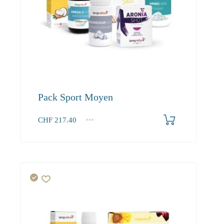
Pack Sport Moyen
CHF
217.40
1+
217.40