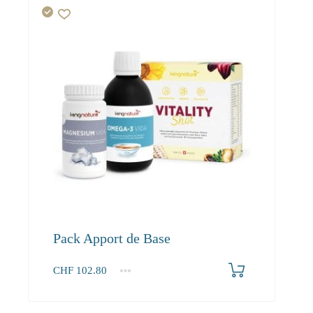
Pack Apport de Base
CHF
102.80
1+
102.80