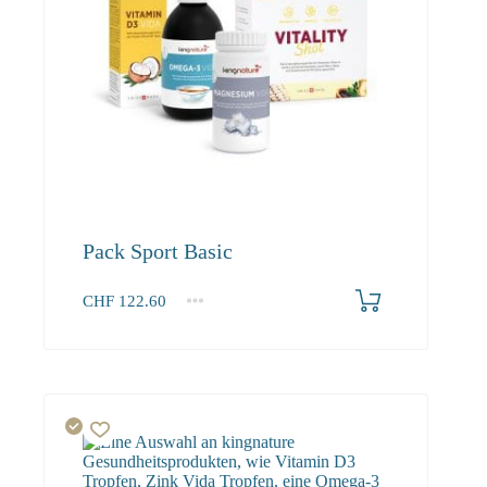
Pack Sport Basic
CHF
122.60
1+
122.60