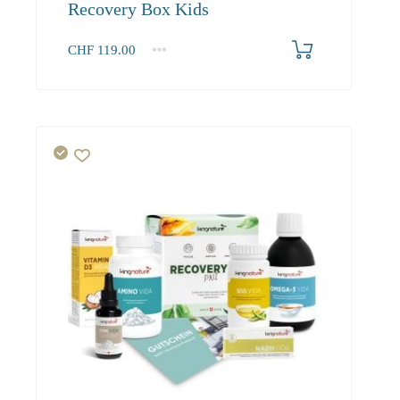
Recovery Box Kids
CHF
119.00
1
2-3
4+
119.00
108.30
102.90