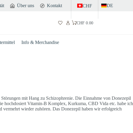
tät
Über uns
Kontakt
DE
CHF
CHF
0.00
Warenkorb
ermittel
Info & Merchandise
he Störungen mit Hang zu Schizophrenie. Die Einnahme von Donezepil
 wie hochdosiert Vitamin-B Komplex, Kurkuma, CBD Vida etc. habe ich
d vermehrt wieder zuhören. Das Donezepil haben wir erfolgreich