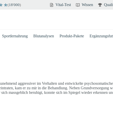
Vital-Test
Wissen
Quali
(
18
'
000
)
Sportlernahrung
Blutanalysen
Produkt-Pakete
Ergänzungsfutt
e zunehmend aggressiver im Verhalten und entwickelte psychosomatisc
 eintraten, kam er zu mir in die Behandlung. Neben Grundversorgung
sich massgeblich beruhigt, konnte sich im Spiegel wieder erkennen un