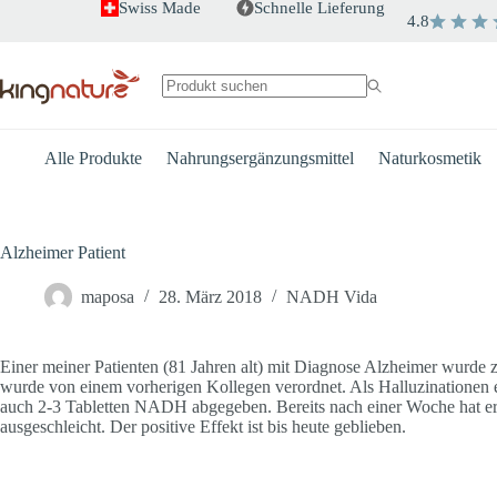
Zum
Swiss Made
Schnelle Lieferung
4.8
Inhalt
springen
Keine
Ergebnisse
Alle Produkte
Nahrungsergänzungsmittel
Naturkosmetik
Alzheimer Patient
maposa
28. März 2018
NADH Vida
Einer meiner Patienten (81 Jahren alt) mit Diagnose Alzheimer wurd
wurde von einem vorherigen Kollegen verordnet. Als Halluzinationen
auch 2-3 Tabletten NADH abgegeben. Bereits nach einer Woche hat er 
ausgeschleicht. Der positive Effekt ist bis heute geblieben.