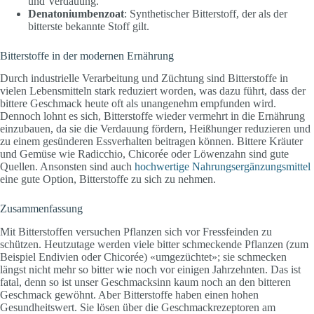
und Verdauung.
Denatoniumbenzoat
: Synthetischer Bitterstoff, der als der
bitterste bekannte Stoff gilt.
Bitterstoffe in der modernen Ernährung
Durch industrielle Verarbeitung und Züchtung sind Bitterstoffe in
vielen Lebensmitteln stark reduziert worden, was dazu führt, dass der
bittere Geschmack heute oft als unangenehm empfunden wird.
Dennoch lohnt es sich, Bitterstoffe wieder vermehrt in die Ernährung
einzubauen, da sie die Verdauung fördern, Heißhunger reduzieren und
zu einem gesünderen Essverhalten beitragen können. Bittere Kräuter
und Gemüse wie Radicchio, Chicorée oder Löwenzahn sind gute
Quellen. Ansonsten sind auch
hochwertige Nahrungsergänzungsmittel
eine gute Option, Bitterstoffe zu sich zu nehmen.
Zusammenfassung
Mit Bitterstoffen versuchen Pflanzen sich vor Fressfeinden zu
schützen. Heutzutage werden viele bitter schmeckende Pflanzen (zum
Beispiel Endivien oder Chicorée) «umgezüchtet»; sie schmecken
längst nicht mehr so bitter wie noch vor einigen Jahrzehnten. Das ist
fatal, denn so ist unser Geschmacksinn kaum noch an den bitteren
Geschmack gewöhnt. Aber Bitterstoffe haben einen hohen
Gesundheitswert. Sie lösen über die Geschmackrezeptoren am