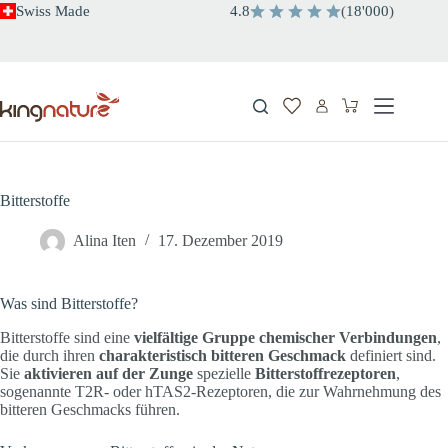
Zum
Swiss Made
4.8
(
18'000
)
Inhalt
springen
Warenkorb
Bitterstoffe
Alina Iten
17. Dezember 2019
Was sind Bitterstoffe?
Bitterstoffe sind eine
vielfältige Gruppe chemischer Verbindungen
,
die durch ihren
charakteristisch
bitteren
Geschmack
definiert sind.
Sie
aktivieren auf der Zunge
spezielle
Bitterstoffrezeptoren
,
sogenannte T2R- oder hTAS2-Rezeptoren, die zur Wahrnehmung des
bitteren Geschmacks führen.