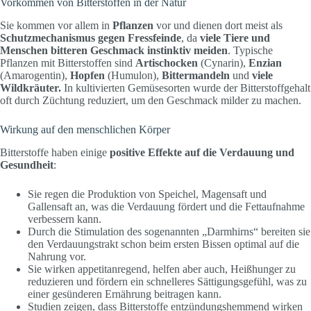
Vorkommen von Bitterstoffen in der Natur
Sie kommen vor allem in
Pflanzen
vor und dienen dort meist als
Schutzmechanismus
gegen
Fressfeinde
, da
viele Tiere und
Menschen bitteren Geschmack instinktiv meiden
. Typische
Pflanzen mit Bitterstoffen sind
Artischocken
(Cynarin),
Enzian
(Amarogentin),
Hopfen
(Humulon),
Bittermandeln
und
viele
Wildkräuter.
In kultivierten Gemüsesorten wurde der Bitterstoffgehalt
oft durch Züchtung reduziert, um den Geschmack milder zu machen.
Wirkung auf den menschlichen Körper
Bitterstoffe haben einige
positive
Effekte auf die Verdauung und
Gesundheit
:
Sie regen die Produktion von Speichel, Magensaft und
Gallensaft an, was die Verdauung fördert und die Fettaufnahme
verbessern kann.
Durch die Stimulation des sogenannten „Darmhirns“ bereiten sie
den Verdauungstrakt schon beim ersten Bissen optimal auf die
Nahrung vor.
Sie wirken appetitanregend, helfen aber auch, Heißhunger zu
reduzieren und fördern ein schnelleres Sättigungsgefühl, was zu
einer gesünderen Ernährung beitragen kann.
Studien zeigen, dass Bitterstoffe entzündungshemmend wirken