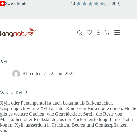
Zum
Swiss Made
4.8
(
18'000
)
Inhalt
springen
Warenkorb
Xylit
Alina Iten
22. Juni 2022
Was ist Xylit?
Xylit oder Pentanpentol ist auch bekannt als Birkenzucker.
Ursprünglich wurde Xylit aus der Rinde von Birken gewonnen. Heute
gibt es weitere Quellen, wie Getreidekleie, Stroh, die Reste von
Maiskolben oder Rückstände aus der Zuckerherstellung. In der Natur
kommt Xylit ausserdem in Früchten, Beeren und Gemüsepflanzen
vor.