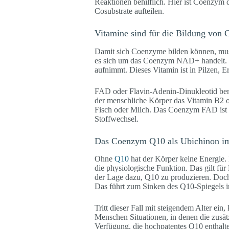
Reaktionen behilflich. Hier ist Coenzym 
Cosubstrate aufteilen.
Vitamine sind für die Bildung von
Damit sich Coenzyme bilden können, mus
es sich um das Coenzym NAD+ handelt. 
aufnimmt. Dieses Vitamin ist in Pilzen, E
FAD oder Flavin-Adenin-Dinukleotid benöt
der menschliche Körper das Vitamin B2 o
Fisch oder Milch. Das Coenzym FAD ist f
Stoffwechsel.
Das Coenzym Q10 als Ubichinon i
Ohne
Q10
hat der Körper keine Energie.
die physiologische Funktion. Das gilt für
der Lage dazu, Q10 zu produzieren. Doch 
Das führt zum Sinken des Q10-Spiegels i
Tritt dieser Fall mit steigendem Alter ei
Menschen Situationen, in denen die zusät
Verfügung, die hochpatentes Q10 enthalt