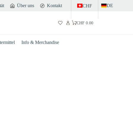
tät
Über uns
Kontakt
DE
CHF
CHF
0.00
Warenkorb
ermittel
Info & Merchandise
Darm
Sport