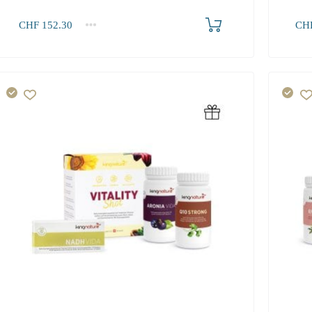
Produkt bestellen
CHF
152.30
CH
1+
1+
152.30
279