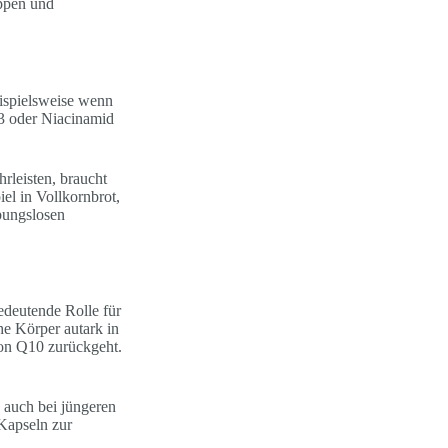
uppen und
ispielsweise wenn
3 oder Niacinamid
rleisten, braucht
el in Vollkornbrot,
bungslosen
edeutende Rolle für
he Körper autark in
von Q10 zurückgeht.
s auch bei jüngeren
Kapseln zur