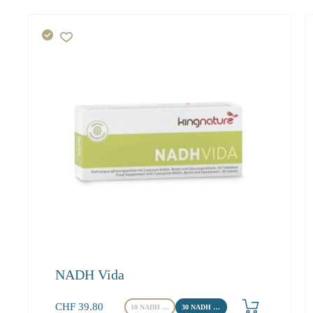
NADH Vida
Produkt bestellen
CHF
39.80
10 NADH Tabletten
30 NADH Tabletten