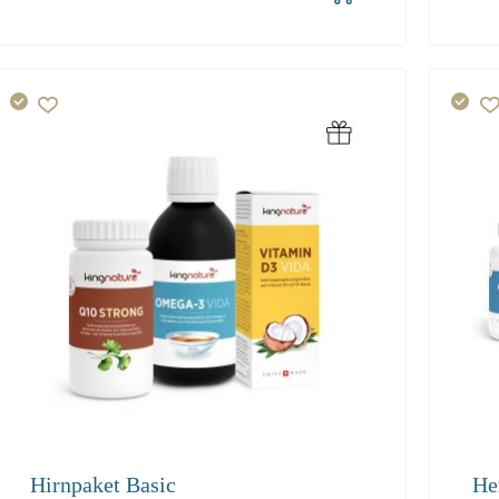
1
2-3
4+
1
47.80
45.40
41.30
94.
Hirnpaket Basic
He