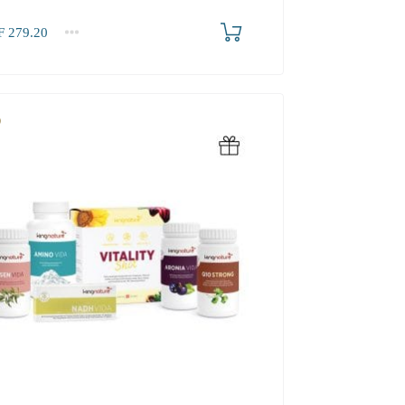
F
279.20
.20