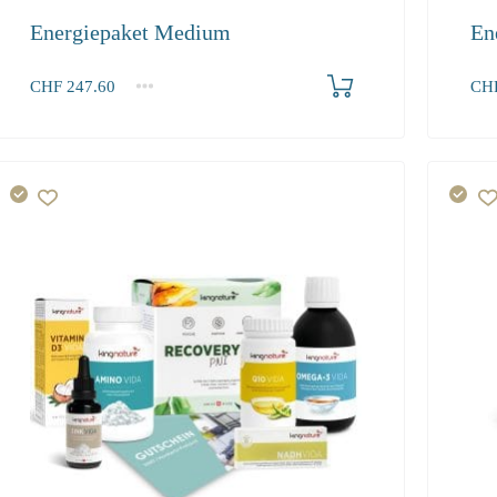
Energiepaket Medium
En
Produkt bestellen
CHF
247.60
CH
1+
1+
247.60
327