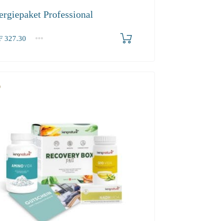
ergiepaket Professional
F
327.30
.30