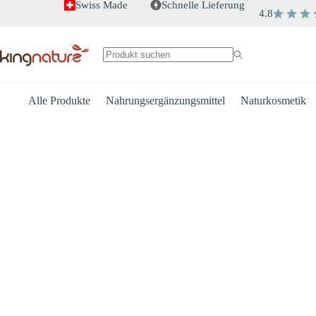
Zum
Swiss Made
Schnelle Lieferung
4.8
Inhalt
springen
Keine
Ergebnisse
Alle Produkte
Nahrungsergänzungsmittel
Naturkosmetik
Herz
Energie