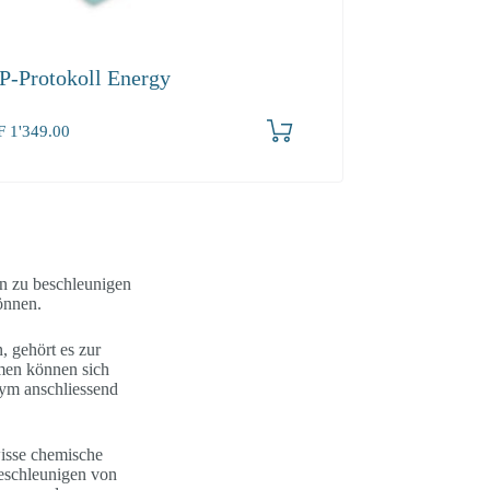
P-Protokoll Energy
F
1'349.00
en zu beschleunigen
önnen.
, gehört es zur
men können sich
zym anschliessend
wisse chemische
eschleunigen von