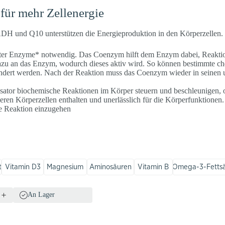
ür mehr Zellenergie
H und Q10 unterstützen die Energieproduktion in den Körperzellen.
mter Enzyme* notwendig. Das Coenzym hilft dem Enzym dabei, Reakti
 dazu an das Enzym, wodurch dieses aktiv wird. So können bestimmte 
ndert werden. Nach der Reaktion muss das Coenzym wieder in seinen 
sator biochemische Reaktionen im Körper steuern und beschleunigen, o
seren Körperzellen enthalten und unerlässlich für die Körperfunktionen.
he Reaktion einzugehen
t
Vitamin D3
Magnesium
Aminosäuren
Vitamin B
Omega-3-Fetts
An Lager