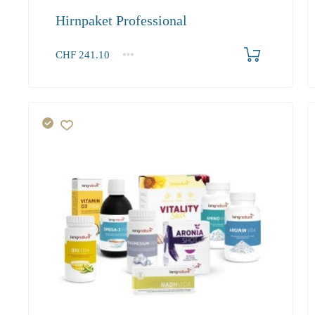
Hirnpaket Professional
Produkt bestellen
CHF
241.10
1+
241.10