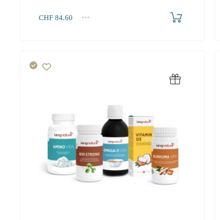
Produkt bestellen
CHF
84.60
1+
84.60