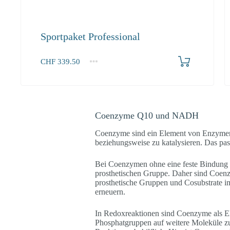
Sportpaket Professional
Produkt bestellen
CHF
339.50
1+
339.50
Coenzyme Q10 und NADH
Coenzyme sind ein Element von Enzymen, d
beziehungsweise zu katalysieren. Das pa
Bei Coenzymen ohne eine feste Bindung ha
prosthetischen Gruppe. Daher sind Coenz
prosthetische Gruppen und Cosubstrate i
erneuern.
In Redoxreaktionen sind Coenzyme als Ele
Phosphatgruppen auf weitere Moleküle 