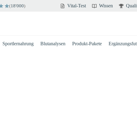
Vital-Test
Wissen
Quali
(
18
'
000
)
Sportlernahrung
Blutanalysen
Produkt-Pakete
Ergänzungsfutt
Hirn
Immun