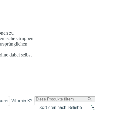
onen zu
chemische Gruppen
ursprünglichen
hne dabei selbst
äuren
Vitamin K2