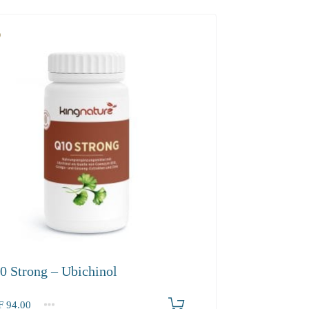
0 Strong – Ubichinol
F
94.00