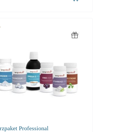
2-3
4+
00
85.50
81.20
rzpaket Professional