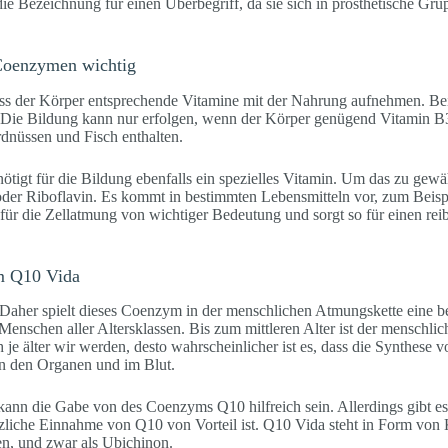
die Bezeichnung für einen Überbegriff, da sie sich in prosthetische Gr
 Coenzymen wichtig
s der Körper entsprechende Vitamine mit der Nahrung aufnehmen. Be
Die Bildung kann nur erfolgen, wenn der Körper genügend Vitamin B
rdnüssen und Fisch enthalten.
igt für die Bildung ebenfalls ein spezielles Vitamin. Um das zu gewäh
der Riboflavin. Es kommt in bestimmten Lebensmitteln vor, zum Beispi
ür die Zellatmung von wichtiger Bedeutung und sorgt so für einen rei
m Q10 Vida
 Daher spielt dieses Coenzym in der menschlichen Atmungskette eine b
 Menschen aller Altersklassen. Bis zum mittleren Alter ist der menschlic
je älter wir werden, desto wahrscheinlicher ist es, dass die Synthese 
n den Organen und im Blut.
n, kann die Gabe von des Coenzyms Q10 hilfreich sein. Allerdings gibt e
zliche Einnahme von Q10 von Vorteil ist. Q10 Vida steht in Form von 
en, und zwar als Ubichinon.