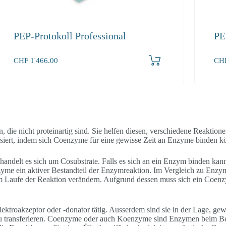
PEP-Protokoll Professional
PE
Produkt bestellen
CHF
1'466.00
CH
ie nicht proteinartig sind. Sie helfen diesen, verschiedene Reaktion
ssiert, indem sich Coenzyme für eine gewisse Zeit an Enzyme binden k
ndelt es sich um Cosubstrate. Falls es sich an ein Enzym binden kann
yme ein aktiver Bestandteil der Enzymreaktion. Im Vergleich zu Enzy
m Laufe der Reaktion verändern. Aufgrund dessen muss sich ein Coen
ktroakzeptor oder -donator tätig. Ausserdem sind sie in der Lage, ge
zu transferieren. Coenzyme oder auch Koenzyme sind Enzymen beim B