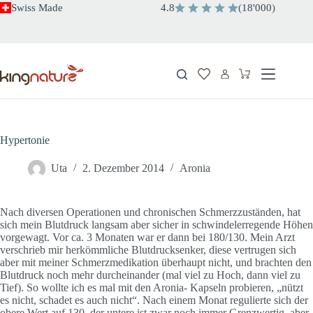
Zum
Swiss Made
4.8
(
18'000
)
Inhalt
springen
Warenkorb
Hypertonie
Uta
2. Dezember 2014
Aronia
Nach diversen Operationen und chronischen Schmerzzuständen, hat
sich mein Blutdruck langsam aber sicher in schwindelerregende Höhen
vorgewagt. Vor ca. 3 Monaten war er dann bei 180/130. Mein Arzt
verschrieb mir herkömmliche Blutdrucksenker, diese vertrugen sich
aber mit meiner Schmerzmedikation überhaupt nicht, und brachten den
Blutdruck noch mehr durcheinander (mal viel zu Hoch, dann viel zu
Tief). So wollte ich es mal mit den Aronia- Kapseln probieren, „nützt
es nicht, schadet es auch nicht“. Nach einem Monat regulierte sich der
obere Wert auf 130, der untere ist zwar noch immer Grenzwertig, aber