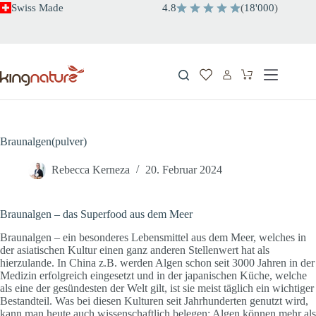
Zum
Swiss Made
4.8
(
18'000
)
Inhalt
springen
Warenkorb
Braunalgen(pulver)
Rebecca Kerneza
20. Februar 2024
Braunalgen – das Superfood aus dem Meer
Braunalgen – ein besonderes Lebensmittel aus dem Meer, welches in
der asiatischen Kultur einen ganz anderen Stellenwert hat als
hierzulande. In China z.B. werden Algen schon seit 3000 Jahren in der
Medizin erfolgreich eingesetzt und in der japanischen Küche, welche
als eine der gesündesten der Welt gilt, ist sie meist täglich ein wichtiger
Bestandteil. Was bei diesen Kulturen seit Jahrhunderten genutzt wird,
kann man heute auch wissenschaftlich belegen: Algen können mehr als