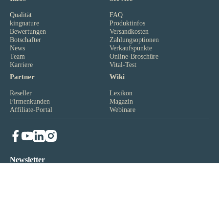
Qualität
FAQ
kingnature
Produktinfos
Bewertungen
Versandkosten
Botschafter
Zahlungsoptionen
News
Verkaufspunkte
Team
Online-Broschüre
Karriere
Vital-Test
Partner
Wiki
Reseller
Lexikon
Firmenkunden
Magazin
Affiliate-Portal
Webinare
Newsletter
Abonniere unseren Newsletter. Kostenlos, werbefrei und
jederzeit mit 1 Klick abbestellbar (
Disclaimer
).