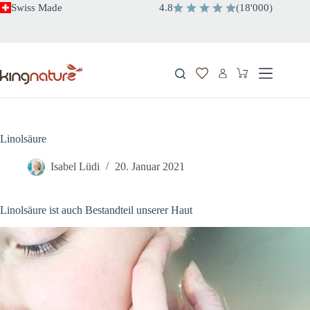
Zum
Swiss Made
4.8
(
18'000
)
Inhalt
springen
Warenkorb
Linolsäure
Isabel Lüdi
20. Januar 2021
Linolsäure ist auch Bestandteil unserer Haut