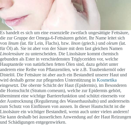
Es handelt es sich um eine essenzielle zweifach ungesättigte Fettsäure,
die zur Gruppe der Omega-6-Fettsäuren gehört. Ihr Name leitet sich
von
linum
(lat. für Lein, Flachs), bzw.
linon
(griech.) und
oleum
(lat.
für Öl) ab. Sie ist aber von der Säure mit dem fast gleichen Namen
Linolensäure
zu unterscheiden. Die Linolsäure kommt chemisch
gebunden als Ester in verschiedensten Triglyceriden vor, welche
Hauptanteile von natürlichen fetten Ölen sind, dazu gehört unter
anderem eine Reihe von Pflanzenölen, wie z.B. Traubenkernöl oder
Distelöl. Die Fettsäure ist aber auch ein Bestandteil unserer Haut und
wird deshalb gerne zur pflegenden Unterstützung in
Kosmetika
eingesetzt. Die oberste Schicht der Haut (Epidermis), im Besonderen
die Hornschicht (Stratum corneum), welche zur Epidermis gehört,
übernimmt eine wichtige Barrierefunktion und schützt einerseits vor
der Austrocknung (Regulierung des Wasserhaushalts) und andererseits
zum Schutz von Einflüssen von aussen. In dieser Hautschicht ist die
Linolsäure ein wichtiger Bestandteil, wenn auch unter vielen anderen!
Sie kann deshalb bei äusserlichen Anwendung auf der Haut Reizungen
und Schädigungen entgegenwirken.