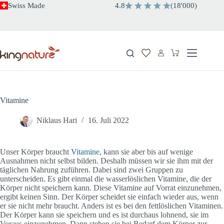
Zum
Swiss Made
4.8
(
18'000
)
Inhalt
springen
Warenkorb
Vitamine
Niklaus Hari
16. Juli 2022
Unser Körper braucht
Vitamine
, kann sie aber bis auf wenige
Ausnahmen nicht selbst bilden. Deshalb müssen wir sie ihm mit der
täglichen Nahrung zuführen. Dabei sind zwei Gruppen zu
unterscheiden. Es gibt einmal die wasserlöslichen Vitamine, die der
Körper nicht speichern kann. Diese Vitamine auf Vorrat einzunehmen,
ergibt keinen Sinn. Der Körper scheidet sie einfach wieder aus, wenn
er sie nicht mehr braucht. Anders ist es bei den fettlöslichen Vitaminen.
Der Körper kann sie speichern und es ist durchaus lohnend, sie im
Voraus einzunehmen. Dann stehen sie bei Bedarf dem Körper zur