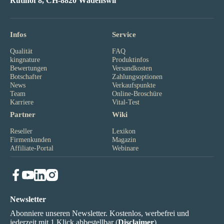
Rütihof 8, CH-8820 Wädenswil
Infos
Service
Qualität
FAQ
kingnature
Produktinfos
Bewertungen
Versandkosten
Botschafter
Zahlungsoptionen
News
Verkaufspunkte
Team
Online-Broschüre
Karriere
Vital-Test
Partner
Wiki
Reseller
Lexikon
Firmenkunden
Magazin
Affiliate-Portal
Webinare
Newsletter
Abonniere unseren Newsletter. Kostenlos, werbefrei und
jederzeit mit 1 Klick abbestellbar (
Disclaimer
).