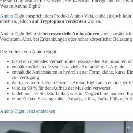
Sie sind Grundstoffe für Muskeln, Stoffwechsel, Energie und viele Kö
Was ist Amino Eight?
Amino Eight
entspricht dem Produkt Amino Vida, enthält jedoch
kein
möchten, jedoch
auf Tryptophan verzichten
wollen.
Amino Eight liefert
sieben essenzielle Aminosäuren
sowie zusätzlich
Wachstum, Alter, bei Erkrankungen oder hoher körperlicher Belastung 
Die Vorteile von Amino Eight
bietet ein optimales Verhältnis aller essenziellen Aminosäuren
enthält zusätzlich die semiessenzielle Aminosäure L-Arginin
enthält die Aminosäuren in hydrolisierter Form; kleine, kurze Ei
zur Verfügung
dank der hydrolisierten Form ist Amino Eight auch ein idealer E
wird zu 99 % für den Aufbau der Muskeln verwertet
bildet nur 1 % Stickstoffabfall, was im Vergleich mit anderen Prot
ohne Zucker, Süssungsmittel, Zusatz-, Hilfs-, Farb-, Füll- oder 
Amino Eight: Jetzt entdecken