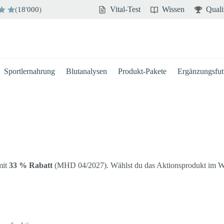
Vital-Test
Wissen
Quali
(
18
'
000
)
Sportlernahrung
Blutanalysen
Produkt-Pakete
Ergänzungsfutt
it
33 % Rabatt
(MHD 04/2027). Wählst du das Aktionsprodukt im We