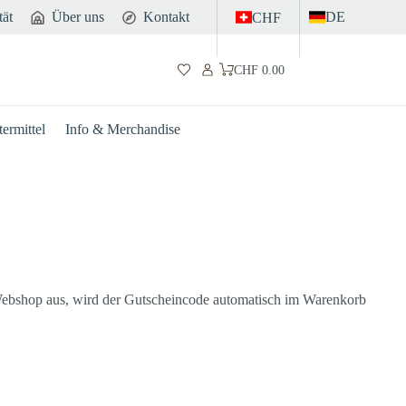
tät
Über uns
Kontakt
DE
CHF
CHF
0.00
Warenkorb
ermittel
Info & Merchandise
bshop aus, wird der Gutscheincode automatisch im Warenkorb