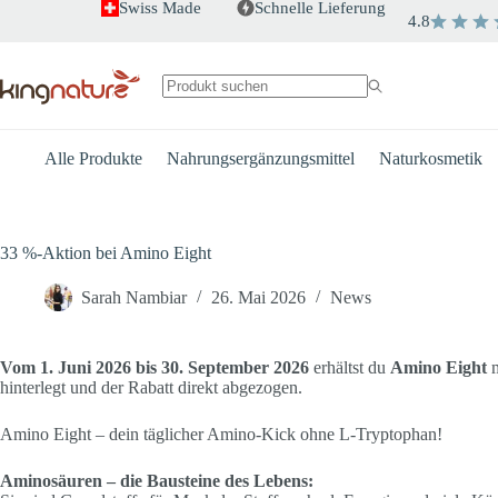
Zum
Swiss Made
Schnelle Lieferung
4.8
Inhalt
springen
Keine
Ergebnisse
Alle Produkte
Nahrungsergänzungsmittel
Naturkosmetik
33 %-Aktion bei Amino Eight
Sarah Nambiar
26. Mai 2026
News
Vom 1. Juni 2026 bis 30. September 2026
erhältst du
Amino Eight
m
hinterlegt und der Rabatt direkt abgezogen.
Amino Eight – dein täglicher Amino-Kick ohne L-Tryptophan!
Aminosäuren – die Bausteine des Lebens: