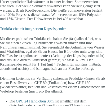
Unser sportlicher Halswärmer ist in einer leichten Sommerversion
erhältlich. Der weiße Sommerhalswärmer kann vielseitig eingesetzt
werden, z.B. als Kopfbedeckung. Die weiße Sommerversion besteht
aus 100% Polyester, die schwarze Winterversion aus 85% Polyester
und 15% Elastan. Der Halswärmer ist bei 40° waschbar.
Trinkflasche mit integriertem Kapselspender
Mit dieser praktischen Trinkflasche haben Sie (fast) alles dabei, was
Sie für einen aktiven Tag brauchen: etwas zu trinken und Ihre
Nahrungsergänzungsmittel. Sie vereinfacht die Aufnahme von Wasser
und Vitalstoffen, egal ob Sie zu Hause, im Büro oder unterwegs sind.
Die Flasche ist spülmaschinenfest (Achtung: der Kapselspender nicht)
und aus BPA-freiem Kunststoff gefertigt, sie fasst 375 ml. Der
Kapselspender reicht für 1 Tag (mit 4 Fächern für morgens, mittags,
abends und nachts) und ist magnetisch an der Flasche befestigt.
Die Ihnen kostenlos zur Verfügung stehenden Produkte können Sie ab
einem Bestellwert von CHF 80 (Endkunden) bzw. CHF 180
(Wiederverkäufer) bequem und kostenlos mit einem Gutscheincode im
Webshop bestellen (nur 1 pro Bestellung):
Die
OPC 24 Handlotion 30ml
ist erhältlich mit dem
Gutscheincode: xmas23-handlotion / res23-handlotion