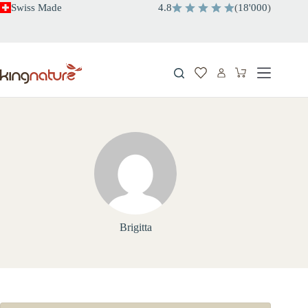
Zum
Swiss Made
4.8
(
18'000
)
Inhalt
springen
Warenkorb
Brigitta