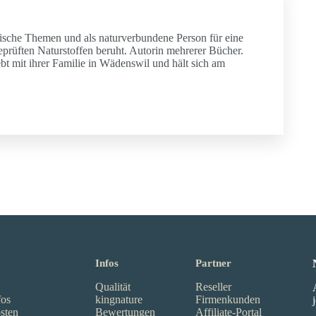
zinische Themen und als naturverbundene Person für eine
geprüften Naturstoffen beruht. Autorin mehrerer Bücher.
ebt mit ihrer Familie in Wädenswil und hält sich am
Infos
Partner
Qualität
Reseller
fos
kingnature
Firmenkunden
sten
Bewertungen
Affiliate-Portal