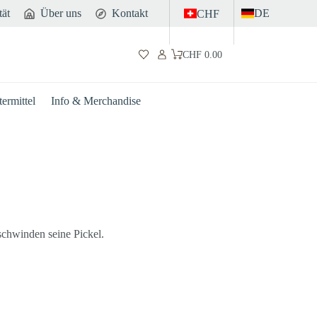
tät
Über uns
Kontakt
DE
CHF
CHF
0.00
Warenkorb
ermittel
Info & Merchandise
schwinden seine Pickel.