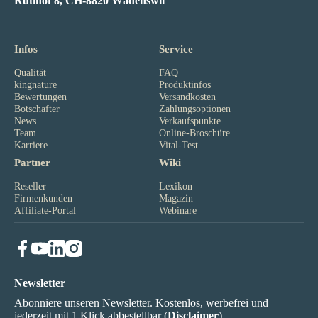
Rütihof 8, CH-8820 Wädenswil
Infos
Service
Qualität
FAQ
kingnature
Produktinfos
Bewertungen
Versandkosten
Botschafter
Zahlungsoptionen
News
Verkaufspunkte
Team
Online-Broschüre
Karriere
Vital-Test
Partner
Wiki
Reseller
Lexikon
Firmenkunden
Magazin
Affiliate-Portal
Webinare
Newsletter
Abonniere unseren Newsletter. Kostenlos, werbefrei und
jederzeit mit 1 Klick abbestellbar (
Disclaimer
).