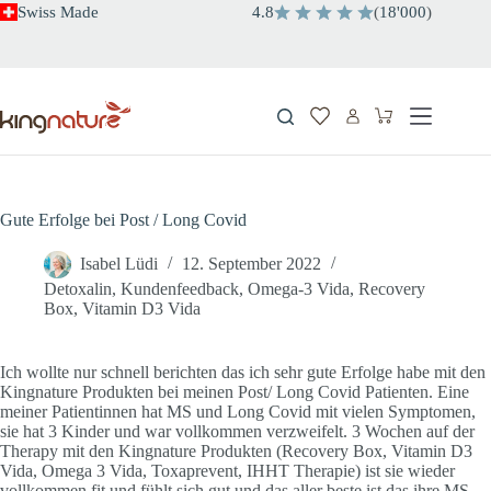
Zum
Swiss Made
4.8
(
18'000
)
Inhalt
springen
Warenkorb
Gute Erfolge bei Post / Long Covid
Isabel Lüdi
12. September 2022
Detoxalin
,
Kundenfeedback
,
Omega-3 Vida
,
Recovery
Box
,
Vitamin D3 Vida
Ich wollte nur schnell berichten das ich sehr gute Erfolge habe mit den
Kingnature Produkten bei meinen Post/ Long Covid Patienten. Eine
meiner Patientinnen hat MS und Long Covid mit vielen Symptomen,
sie hat 3 Kinder und war vollkommen verzweifelt. 3 Wochen auf der
Therapy mit den Kingnature Produkten (Recovery Box, Vitamin D3
Vida, Omega 3 Vida, Toxaprevent, IHHT Therapie) ist sie wieder
vollkommen fit und fühlt sich gut und das aller beste ist das ihre MS