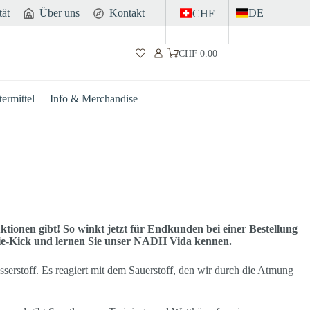
tät
Über uns
Kontakt
DE
CHF
CHF
0.00
Warenkorb
ermittel
Info & Merchandise
Aktionen gibt! So winkt jetzt für Endkunden bei einer Bestellung
gie-Kick und lernen Sie unser NADH Vida kennen.
serstoff. Es reagiert mit dem Sauerstoff, den wir durch die Atmung