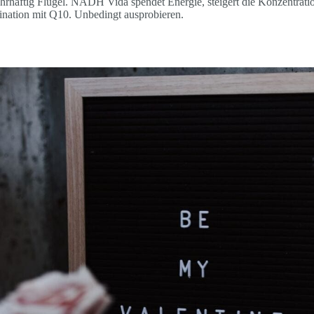
wahrhaftig Flügel. NADH Vida spendet Energie, steigert die Konzentrat
nation mit Q10. Unbedingt ausprobieren.