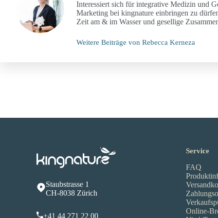
Interessiert sich für integrative Medizin und G
Marketing bei kingnature einbringen zu dürfen.
Zeit am & im Wasser und gesellige Zusammenk
Weitere Beiträge von Rebecca Kerneza
Service
FAQ
Produktin
Staubstrasse 1
Versandko
CH-8038 Zürich
Zahlungso
Verkaufsp
Online-Br
+41 44 271 22 00