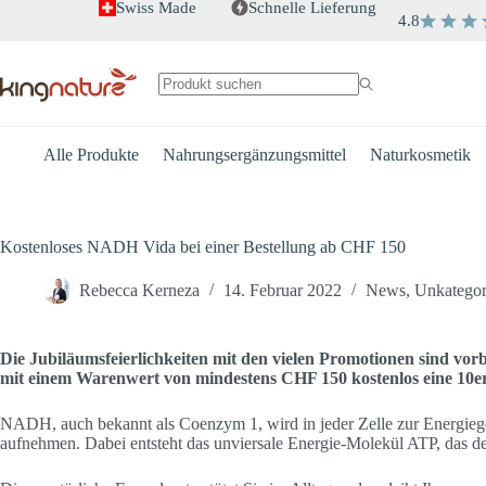
Zum
Swiss Made
Schnelle Lieferung
4.8
Inhalt
springen
Keine
Ergebnisse
Alle Produkte
Nahrungsergänzungsmittel
Naturkosmetik
Kostenloses NADH Vida bei einer Bestellung ab CHF 150
Rebecca Kerneza
14. Februar 2022
News
,
Unkategori
Die Jubiläumsfeierlichkeiten mit den vielen Promotionen sind vorbe
mit einem Warenwert von mindestens CHF 150 kostenlos eine 1
NADH, auch bekannt als Coenzym 1, wird in jeder Zelle zur Energiegew
aufnehmen. Dabei entsteht das unviersale Energie-Molekül ATP, das de