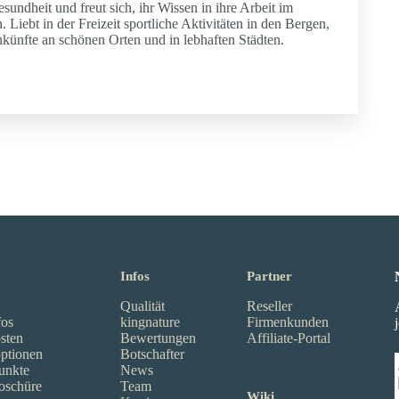
esundheit und freut sich, ihr Wissen in ihre Arbeit im
 Liebt in der Freizeit sportliche Aktivitäten in den Bergen,
ünfte an schönen Orten und in lebhaften Städten.
Infos
Partner
Qualität
Reseller
fos
kingnature
Firmenkunden
sten
Bewertungen
Affiliate-Portal
ptionen
Botschafter
unkte
News
oschüre
Team
Wiki