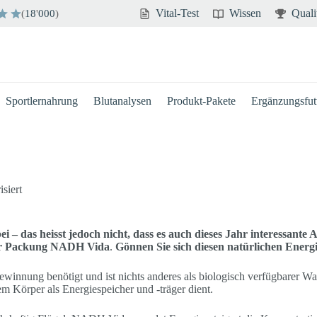
Vital-Test
Wissen
Quali
(
18
'
000
)
Sportlernahrung
Blutanalysen
Produkt-Pakete
Ergänzungsfutt
siert
i – das heisst jedoch nicht, dass es auch dieses Jahr interessante 
0er Packung NADH Vida
.
Gönnen Sie sich diesen natürlichen Ener
innung benötigt und ist nichts anderes als biologisch verfügbarer Was
m Körper als Energiespeicher und -träger dient.