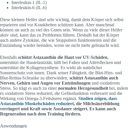
Interleukin-1 (IL-1)
Interleukin-6 (IL-6)
Diese kleinen Helfer sind sehr wichtig, damit dein Körper sich selbst
reparieren und vor Krankheiten schützen kann. Aber manchmal
können sie auch zu viel des Guten sein. Wenn zu viele dieser Helfer
aktiv sind, kann das zu Problemen führen. Deshalb hat der Körper
auch andere Zytokine, die wie Stoppuhren funktionieren und die
Entzündung wieder beenden, wenn sie nicht mehr gebraucht wird.
Ebenfalls
schützt Astaxanthin die Haut vor UV-Schäden
,
unterstützt die Hautelastizität, hilft bei Falten und Altersflecken und
unterstützt die Kollagensynthese. Es wirkt als natürlicher
Sonnenschutz von innen. Dank seiner Fähigkeit, die Blut-Hirn- und
Blut-Retina-Schranke zu überwinden,
schützt Astaxanthin auch
Nerven, Gehirn und Augen vor Entzündungen
und oxidativem
Stress. So trägt es auch zu einer
normalen Herzgesundheit
bei, indem
es oxidativen Stress reduziert, die Gefässfunktion verbessert und die
Wirkung von Omega-3-Fettsäuren ergänzt.
Studien zeigen, dass
Astaxanthin Muskelschäden reduziert
, die Milchsäurebildung
verringert und Kraft sowie Ausdauer steigert. Es kann auch
Regeneration nach dem Training fördern.
Anwendungen