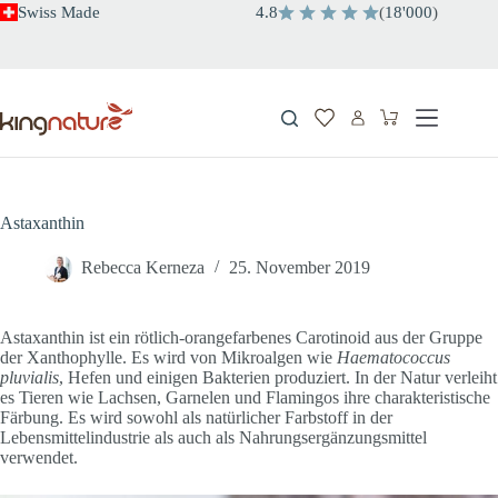
Zum
Swiss Made
4.8
(
18'000
)
Inhalt
springen
Warenkorb
Astaxanthin
Rebecca Kerneza
25. November 2019
Astaxanthin ist ein rötlich-orangefarbenes Carotinoid aus der Gruppe
der Xanthophylle. Es wird von Mikroalgen wie
Haematococcus
pluvialis
, Hefen und einigen Bakterien produziert. In der Natur verleiht
es Tieren wie Lachsen, Garnelen und Flamingos ihre charakteristische
Färbung. Es wird sowohl als natürlicher Farbstoff in der
Lebensmittelindustrie als auch als Nahrungsergänzungsmittel
verwendet.