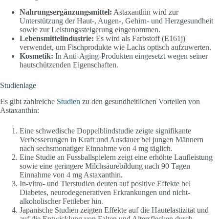
Nahrungsergänzungsmittel:
Astaxanthin wird zur
Unterstützung der Haut-, Augen-, Gehirn- und Herzgesundheit
sowie zur Leistungssteigerung eingenommen.
Lebensmittelindustrie:
Es wird als Farbstoff (E161j)
verwendet, um Fischprodukte wie Lachs optisch aufzuwerten.
Kosmetik:
In Anti-Aging-Produkten eingesetzt wegen seiner
hautschützenden Eigenschaften.
Studienlage
Es gibt zahlreiche
Studien
zu den gesundheitlichen Vorteilen von
Astaxanthin:
Eine schwedische Doppelblindstudie zeigte signifikante
Verbesserungen in Kraft und Ausdauer bei jungen Männern
nach sechsmonatiger Einnahme von 4 mg täglich.
Eine Studie an Fussballspielern zeigt eine erhöhte Laufleistung
sowie eine geringere Milchsäurebildung nach 90 Tagen
Einnahme von 4 mg Astaxanthin.
In-vitro- und Tierstudien deuten auf positive Effekte bei
Diabetes, neurodegenerativen Erkrankungen und nicht-
alkoholischer Fettleber hin.
Japanische Studien zeigten Effekte auf die Hautelastizität und
auf die Entwicklung von Falten und Altersflecken durch