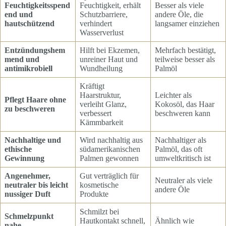
Feuchtigkeitsspend
Feuchtigkeit, erhält
Besser als viele
end und
Schutzbarriere,
andere Öle, die
hautschützend
verhindert
langsamer einziehen
Wasserverlust
Entzündungshem
Hilft bei Ekzemen,
Mehrfach bestätigt,
mend und
unreiner Haut und
teilweise besser als
antimikrobiell
Wundheilung
Palmöl
Kräftigt
Haarstruktur,
Leichter als
Pflegt Haare ohne
verleiht Glanz,
Kokosöl, das Haar
zu beschweren
verbessert
beschweren kann
Kämmbarkeit
Nachhaltige und
Wird nachhaltig aus
Nachhaltiger als
ethische
südamerikanischen
Palmöl, das oft
Gewinnung
Palmen gewonnen
umweltkritisch ist
Angenehmer,
Gut verträglich für
Neutraler als viele
neutraler bis leicht
kosmetische
andere Öle
nussiger Duft
Produkte
Schmilzt bei
Schmelzpunkt
Hautkontakt schnell,
Ähnlich wie
nahe