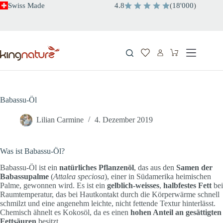
Zum
Swiss Made
4.8
(
18'000
)
Inhalt
springen
Warenkorb
Babassu-Öl
Lilian Carmine
4. Dezember 2019
Was ist Babassu-Öl?
Babassu-Öl ist ein
natürliches Pflanzenöl
, das aus den
Samen der
Babassupalme
(
Attalea speciosa
), einer in Südamerika heimischen
Palme, gewonnen wird. Es ist ein
gelblich-weisses
,
halbfestes Fett
bei
Raumtemperatur, das bei Hautkontakt durch die Körperwärme schnell
schmilzt und eine angenehm leichte, nicht fettende Textur hinterlässt.
Chemisch ähnelt es Kokosöl, da es einen
hohen Anteil an gesättigten
Fettsäuren
besitzt.