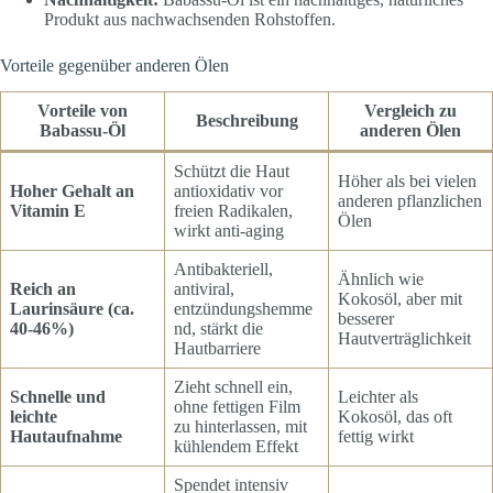
Produkt aus nachwachsenden Rohstoffen.
Vorteile gegenüber anderen Ölen
Vorteile von
Vergleich zu
Beschreibung
Babassu-Öl
anderen Ölen
Schützt die Haut
Höher als bei vielen
Hoher Gehalt an
antioxidativ vor
anderen pflanzlichen
Vitamin E
freien Radikalen,
Ölen
wirkt anti-aging
Antibakteriell,
Ähnlich wie
Reich an
antiviral,
Kokosöl, aber mit
Laurinsäure (ca.
entzündungshemme
besserer
40-46%)
nd, stärkt die
Hautverträglichkeit
Hautbarriere
Zieht schnell ein,
Schnelle und
Leichter als
ohne fettigen Film
leichte
Kokosöl, das oft
zu hinterlassen, mit
Hautaufnahme
fettig wirkt
kühlendem Effekt
Spendet intensiv