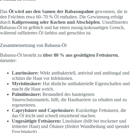
Das
Öl wird aus den Samen der Babassupalme
gewonnen, die in
den Früchten etwa 60–70 % Öl enthalten. Die Gewinnung erfolgt
durch
Kaltpressung oder Kochen und Abschöpfen
. Unraffiniertes
Babassu-Öl ist gelblich und hat einen nussig-kokosartigen Geruch,
während raffiniertes Öl farblos und geruchlos ist.
Zusammensetzung von Babassu-Öl
Babassu-Öl besteht zu
über 80 % aus gesättigten Fettsäuren
,
darunter:
Laurinsäure:
Wirkt antibakteriell, antiviral und antifungal und
schützt die Haut vor Infektionen.
Myristinsäure:
Hat ähnliche antibakterielle Eigenschaften und
macht die Haut weich.
Palmitinsäure:
Bestandteil des hauteigenen
Säureschutzmantels, hilft, die Hautbarriere zu erhalten und zu
regenerieren.
Caprylsäure und Caprinsäure:
Kurzkettige Fettsäuren, die
das Öl leicht und schnell einziehend machen.
Ungesättigte Fettsäuren:
Linolsäure (hilft bei trockener und
irritierter Haut) und Ölsäure (fördert Wundheilung und spendet
Feuchtigkeit).