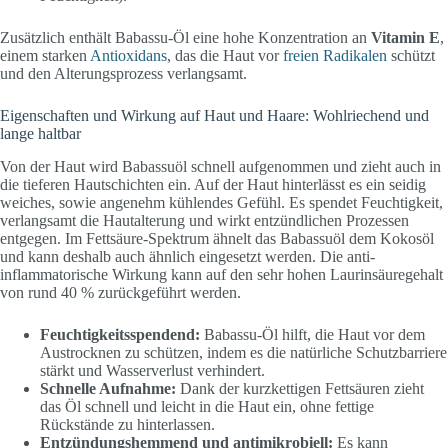
Zusätzlich enthält Babassu-Öl eine hohe Konzentration an
Vitamin E
,
einem starken
Antioxidans
, das die Haut vor
freien Radikalen
schützt
und den Alterungsprozess verlangsamt.
Eigenschaften und Wirkung auf Haut und Haare: Wohlriechend und
lange haltbar
Von der Haut wird Babassuöl schnell aufgenommen und zieht auch in
die tieferen Hautschichten ein. Auf der Haut hinterlässt es ein seidig
weiches, sowie angenehm kühlendes Gefühl. Es spendet Feuchtigkeit,
verlangsamt die Hautalterung und wirkt entzündlichen Prozessen
entgegen. Im Fettsäure-Spektrum ähnelt das Babassuöl dem Kokosöl
und kann deshalb auch ähnlich eingesetzt werden. Die anti-
inflammatorische Wirkung kann auf den sehr hohen Laurinsäuregehalt
von rund 40 % zurückgeführt werden.
Feuchtigkeitsspendend:
Babassu-Öl hilft, die Haut vor dem
Austrocknen zu schützen, indem es die natürliche Schutzbarriere
stärkt und Wasserverlust verhindert.
Schnelle Aufnahme:
Dank der kurzkettigen Fettsäuren zieht
das Öl schnell und leicht in die Haut ein, ohne fettige
Rückstände zu hinterlassen.
Entzündungshemmend und antimikrobiell:
Es kann