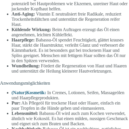
potenziell bei Hautproblemen wie Ekzemen, unreiner Haut oder
juckender Kopfhaut helfen.
Anti-Aging:
Vitamin E neutralisiert freie Radikale, reduziert
Trockenheitsfältchen und unterstützt die Regeneration reifer
Haut.
Kühlende Wirkung:
Beim Auftragen erzeugt das Öl einen
angenehmen, leichten Kühleffekt.
Haarpflege:
Babassu-Öl spendet Feuchtigkeit, glättet krauses
Haar, stärkt die Haarstruktur, verleiht Glanz und verbessert die
Kämmbarkeit. Es ist besonders gut bei trockenem Haar und
Spliss geeignet. Menschen mit fettigem Haar sollten das Öl nur
in den Spitzen verwenden.
Wundheilung:
Fördert die Regeneration von Haut und Haaren
und unterstützt die Heilung kleinerer Hautverletzungen.
Anwendungsmöglichkeiten
(Natur)Kosmetik:
In Cremes, Lotionen, Seifen, Massageölen
und Haarpflegeprodukten.
Pur:
Als Pflegeöl für trockene Haut oder Haare, einfach ein
paar Tropfen in die Hände geben und einmassieren.
Lebensmittel:
Babassu-Öl wird auch zum Kochen verwendet,
ähnlich wie Kokosöl. Es hat einen milden, nussigen Geschmack
und eignet sich zum Braten und Backen.
Nachhaltigkeit:
Babassu-Öl ist ein nachhaltiges, natürliches