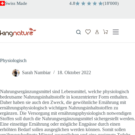
Zum
Swiss Made
4.8
(
18'000
)
Inhalt
springen
Warenkorb
Physiologisch
Sarah Nambiar
18. Oktober 2022
Nahrungsergänzungsmittel sind Lebensmittel, welche physiologisch
bedeutsame Nahrungsinhaltsstoffe in konzentrierter Form enthalten.
Daher haben sie auch den Zweck, die gewöhnliche Ernährung mit
ernährungsphysiologisch wichtigen Nahrungsinhaltsstoffen zu
ergänzen. Die Versorgung mit ernährungsphysiologisch notwendigen
Stoffen soll durch die Nahrungsergänzungsmittel sichergestellt werden.
Eine einseitige Ernährung oder mögliche Engpässe durch einen
erhöhten Bedarf sollen ausgeglichen werden können. Somit sollen
ernährungsbedingte Mängel ausgeglichen und eine geeignete Zufuhr