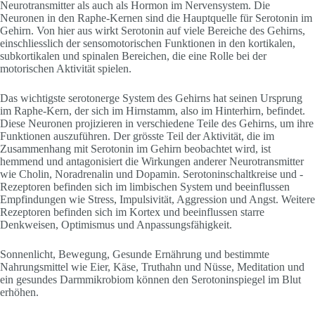
Neurotransmitter als auch als Hormon im Nervensystem. Die
Neuronen in den Raphe-Kernen sind die Hauptquelle für Serotonin im
Gehirn. Von hier aus wirkt Serotonin auf viele Bereiche des Gehirns,
einschliesslich der sensomotorischen Funktionen in den kortikalen,
subkortikalen und spinalen Bereichen, die eine Rolle bei der
motorischen Aktivität spielen.
Das wichtigste serotonerge System des Gehirns hat seinen Ursprung
im Raphe-Kern, der sich im Hirnstamm, also im Hinterhirn, befindet.
Diese Neuronen projizieren in verschiedene Teile des Gehirns, um ihre
Funktionen auszuführen. Der grösste Teil der Aktivität, die im
Zusammenhang mit Serotonin im Gehirn beobachtet wird, ist
hemmend und antagonisiert die Wirkungen anderer Neurotransmitter
wie Cholin, Noradrenalin und Dopamin. Serotoninschaltkreise und -
Rezeptoren befinden sich im limbischen System und beeinflussen
Empfindungen wie Stress, Impulsivität, Aggression und Angst. Weitere
Rezeptoren befinden sich im Kortex und beeinflussen starre
Denkweisen, Optimismus und Anpassungsfähigkeit.
Sonnenlicht, Bewegung, Gesunde Ernährung und bestimmte
Nahrungsmittel wie Eier, Käse, Truthahn und Nüsse, Meditation und
ein gesundes Darmmikrobiom können den Serotoninspiegel im Blut
erhöhen.