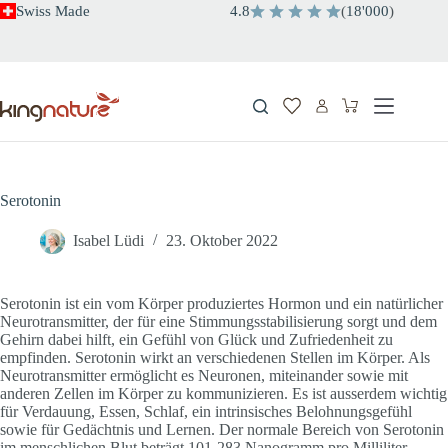
Zum
Swiss Made
4.8
(
18'000
)
Inhalt
springen
Warenkorb
Serotonin
Isabel Lüdi
23. Oktober 2022
Serotonin ist ein vom Körper produziertes Hormon und ein natürlicher
Neurotransmitter, der für eine Stimmungsstabilisierung sorgt und dem
Gehirn dabei hilft, ein Gefühl von Glück und Zufriedenheit zu
empfinden. Serotonin wirkt an verschiedenen Stellen im Körper. Als
Neurotransmitter ermöglicht es Neuronen, miteinander sowie mit
anderen Zellen im Körper zu kommunizieren. Es ist ausserdem wichtig
für Verdauung, Essen, Schlaf, ein intrinsisches Belohnungsgefühl
sowie für Gedächtnis und Lernen. Der normale Bereich von Serotonin
im menschlichen Blut beträgt 101-283 Nanogramm pro Milliliter.