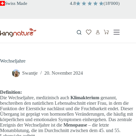
Zum
Swiss Made
4.8
(
18'000
)
Inhalt
springen
Warenkorb
Wechseljahre
Swantje
20. November 2024
Definition:
Die Wechseljahre, medizinisch auch
Klimakterium
genannt,
beschreiben den natürlichen Lebensabschnitt einer Frau, in dem die
Funktion der Eierstöcke nachlässt und die Fruchtbarkeit endet. Dieser
Übergang ist geprägt von hormonellen Veränderungen, die häufig mit
körperlichen und emotionalen Symptomen einhergehen. Das zentrale
Ereignis der Wechseljahre ist die
Menopause
– die letzte
Monatsblutung, die im Durchschnitt zwischen dem 45. und 55.
Lebensjahr auftritt.