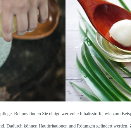
flege. Bei uns finden Sie einige wertvolle Inhaltsstoffe, wie zum Beisp
. Dadurch können Hautirritationen und Rötungen gelindert werden. Z