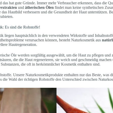
 und das hat gute Gründe. Immer mehr Verbraucher erkennen, dass die 
extrakten
und
ätherischen Ölen
findet man keine synthetischen Zusat
ie das Hautbild verbessern und die Gesundheit der Haut unterstützen. B
zubieten.
: Es sind die Rohstoffe!
 liegen hauptsächlich in den verwendeten Wirkstoffe und Inhaltsstof
sundheitsprobleme verursachen können, besteht Naturkosmetik aus
natürl
llere Hautregeneration.
rische Öle werden sorgfältig ausgewählt, um die Haut zu pflegen und zu
ttsäuren, die die Haut regenerieren, sie weich und geschmeidig machen
 Substanzen, die oft in herkömmlicher Kosmetik enthalten sind.
hstoffe. Unsere Naturkosmetikprodukte enthalten nur das Beste, was di
dass die Wahl der richtigen Rohstoffe den Unterschied zwischen Naturk