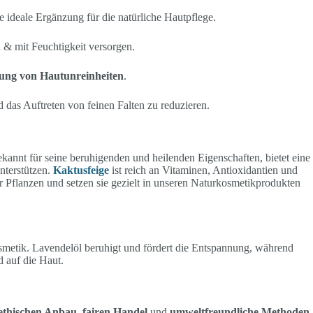
ne ideale Ergänzung für die natürliche Hautpflege.
n
& mit Feuchtigkeit versorgen.
ng von Hautunreinheiten
.
d das Auftreten von feinen Falten zu reduzieren.
ekannt für seine beruhigenden und heilenden Eigenschaften, bietet eine
nterstützen.
Kaktusfeige
ist reich an Vitaminen, Antioxidantien und
r Pflanzen und setzen sie gezielt in unseren Naturkosmetikprodukten
osmetik. Lavendelöl beruhigt und fördert die Entspannung, während
 auf die Haut.
ethischen Anbau, fairen Handel
und
umweltfreundliche Methoden.