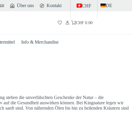
tät
Über uns
Kontakt
DE
CHF
CHF
0.00
Warenkorb
ermittel
Info & Merchandise
g stehen die unverfälschten Geschenke der Natur – die
itiv auf die Gesundheit auswirken können. Bei Kingnature legen wir
ch sanft sind. Von nährenden Ölen bis hin zu heilenden Kräutern sind