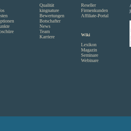
Qualität
Reseller
fos
kingnature
Firmenkunden
sten
Bewertungen
Affiliate-Portal
ptionen
Botschafter
unkte
News
oschüre
Team
Wiki
Karriere
Lexikon
Magazin
Seminare
Webinare