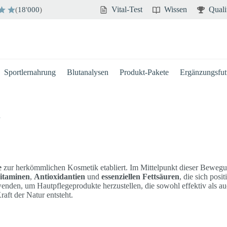
Vital-Test
Wissen
Quali
(
18
'
000
)
Sportlernahrung
Blutanalysen
Produkt-Pakete
Ergänzungsfutt
n
e
zur herkömmlichen Kosmetik etabliert. Im Mittelpunkt dieser Bewegun
itaminen
,
Antioxidantien
und
essenziellen Fettsäuren
, die sich pos
nden, um Hautpflegeprodukte herzustellen, die sowohl effektiv als au
aft der Natur entsteht.