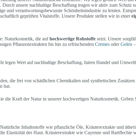
en. Durch unsere nachhaltige Beschaffung tragen wir aktiv zum Schutz n
ltige und verantwortungsbewusste Schönheitsindustrie zu leisten. Ents
schaftlich geprüften Vitalstoffe. Unsere Produkte stellen wir in einer
ei
e: Naturkosmetik, die auf
hochwertige Rohstoffe
setzt. Unsere sorgfäl
assigen Pflanzenextrakten bis hin zu erfrischenden
Cremes
oder
Gelen
– 
Wir legen Wert auf nachhaltige Beschaffung, fairen Handel und Umwelt
n, die frei von schädlichen Chemikalien und synthetischen Zusätzen ist.
n hat.
 die Kraft der Natur in unserer hochwertigen Naturkosmetik. Geben Sie
atürliche Inhaltsstoffe wie pflanzliche Öle, Kräuterextrakte und ätheri
ie Elastizität der Haut. Kräuterextrakte wie Cayenne und Bartflechte wi