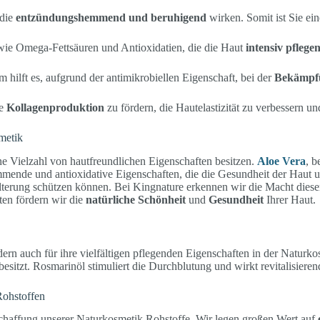
 die
entzündungshemmend und beruhigend
wirken. Somit ist Sie ei
n wie Omega-Fettsäuren und Antioxidatien, die die Haut
intensiv pflege
ilft es, aufgrund der antimikrobiellen Eigenschaft, bei der
Bekämpfu
ie
Kollagenproduktion
zu fördern, die Hautelastizität zu verbessern un
metik
ine Vielzahl von hautfreundlichen Eigenschaften besitzen.
Aloe Vera
, b
mende und antioxidative Eigenschaften, die die Gesundheit der Haut u
talterung schützen können. Bei Kingnature erkennen wir die Macht diese
en fördern wir die
natürliche Schönheit
und
Gesundheit
Ihrer Haut.
ern auch für ihre vielfältigen pflegenden Eigenschaften in der Naturk
tzt. Rosmarinöl stimuliert die Durchblutung und wirkt revitalisierend
Rohstoffen
schaffung unserer Naturkosmetik Rohstoffe. Wir legen großen Wert auf