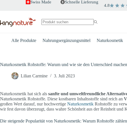
Zum
Swiss Made
Schnelle Lieferung
4.8
Inhalt
springen
Keine
Ergebnisse
Alle Produkte
Nahrungsergänzungsmittel
Naturkosmetik
Naturkosmetik Rohstoffe: Warum und wie sie den Unterschied mache
Lilian Carmine
3. Juli 2023
Naturkosmetik hat sich als
sanfte und umweltfreundliche Alternativ
Naturkosmetik Rohstoffe. Diese kostbaren Inhaltsstoffe sind reich an
V
großen Wert darauf, nur hochwertige
Naturkosmetik
Rohstoffe zu verwe
wir fest davon überzeugt, dass wahre Schönheit aus der Reinheit und Kr
Die steigende Popularität von Naturkosmetik: Warum Rohstoffe zählen