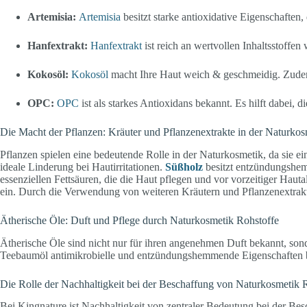
Artemisia:
Artemisia
besitzt starke antioxidative Eigenschaften,
Hanfextrakt:
Hanfextrakt
ist reich an wertvollen Inhaltsstoffe
Kokosöl:
Kokosöl
macht Ihre Haut weich & geschmeidig. Zudem h
OPC:
OPC
ist als starkes Antioxidans bekannt. Es hilft dabei, d
Die Macht der Pflanzen: Kräuter und Pflanzenextrakte in der Naturkos
Pflanzen spielen eine bedeutende Rolle in der Naturkosmetik, da sie e
ideale Linderung bei Hautirritationen.
Süßholz
besitzt entzündungshem
essenziellen Fettsäuren, die die Haut pflegen und vor vorzeitiger Hau
ein. Durch die Verwendung von weiteren Kräutern und Pflanzenextrakt
Ätherische Öle: Duft und Pflege durch Naturkosmetik Rohstoffe
Ätherische Öle sind nicht nur für ihren angenehmen Duft bekannt, sond
Teebaumöl antimikrobielle und entzündungshemmende Eigenschaften besi
Die Rolle der Nachhaltigkeit bei der Beschaffung von Naturkosmetik 
Bei Kingnature ist Nachhaltigkeit von zentraler Bedeutung bei der Be