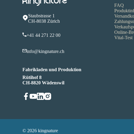
FAQ
Produktin
Staubstrasse 1
Versandko
CH-8038 Zürich
Zahlungso
Verkaufsp
Online-Br
+41 44 271 22 00
Vital-Test
info@kingnature.ch
Fabrikladen und Produktion
Rütihof 8
CH-8820 Wädenswil
© 2026 kingnature