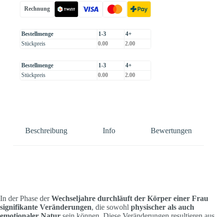
Rechnung
Bestellmenge
1-3
4+
Stückpreis
0.00
2.00
Bestellmenge
1-3
4+
Stückpreis
0.00
2.00
Beschreibung
Info
Bewertungen
In der Phase der
Wechseljahre durchläuft der Körper einer Frau
signifikante Veränderungen
, die sowohl
physischer als auch
emotionaler Natur
sein können. Diese Veränderungen resultieren aus