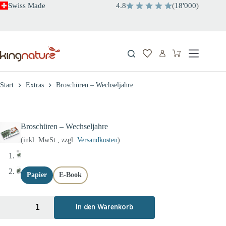
Zum
Swiss Made
4.8
(
18'000
)
Inhalt
springen
Warenkorb
Start
Extras
Broschüren – Wechseljahre
Broschüren – Wechseljahre
(inkl. MwSt., zzgl.
Versandkosten
)
Papier
E-Book
+
-
In den Warenkorb